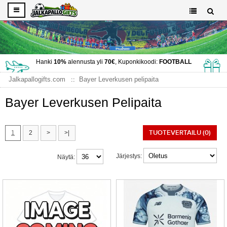
Hanki
10%
alennusta yli
70€
, Kuponkikoodi:
FOOTBALL
Jalkapallogifts.com
Bayer Leverkusen pelipaita
Bayer Leverkusen Pelipaita
TUOTEVERTAILU (0)
1
2
>
>|
Järjestys:
Näytä: