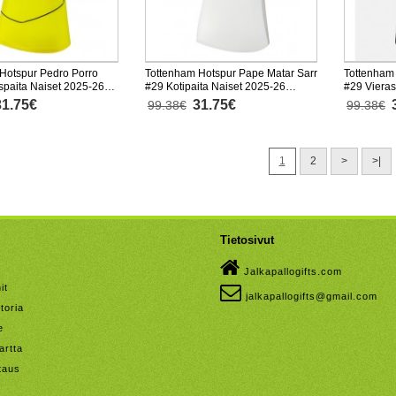
Hotspur Pedro Porro
Tottenham Hotspur Pape Matar Sarr
Tottenham
paita Naiset 2025-26
#29 Kotipaita Naiset 2025-26
#29 Vieras
nen
Lyhythihainen
Lyhythiha
31.75€
31.75€
99.38€
99.38€
1
2
>
>|
Tietosivut
Jalkapallogifts.com
it
jalkapallogifts@gmail.com
toria
e
artta
taus