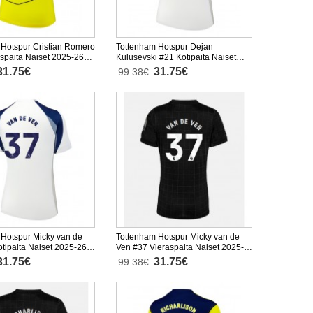
 Hotspur Cristian Romero
Tottenham Hotspur Dejan
spaita Naiset 2025-26
Kulusevski #21 Kotipaita Naiset
inen
2025-26 Lyhythihainen
31.75€
31.75€
99.38€
Hotspur Micky van de
Tottenham Hotspur Micky van de
tipaita Naiset 2025-26
Ven #37 Vieraspaita Naiset 2025-
inen
26 Lyhythihainen
31.75€
31.75€
99.38€