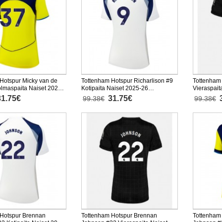
Hotspur Micky van de
Tottenham Hotspur Richarlison #9
Tottenham 
lmaspaita Naiset 2025-
Kotipaita Naiset 2025-26
Vieraspait
hainen
Lyhythihainen
Lyhythiha
31.75€
31.75€
99.38€
99.38€
 Hotspur Brennan
Tottenham Hotspur Brennan
Tottenham