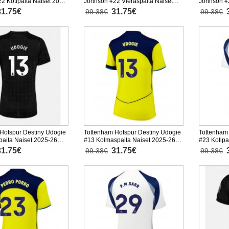
2 Kotipaita Naiset 2025-
Johnson #22 Vieraspaita Naiset
Johnson #
hainen
2025-26 Lyhythihainen
2025-26 L
31.75€
31.75€
99.38€
99.38€
Hotspur Destiny Udogie
Tottenham Hotspur Destiny Udogie
Tottenham
paita Naiset 2025-26
#13 Kolmaspaita Naiset 2025-26
#23 Kotipa
nen
Lyhythihainen
Lyhythiha
31.75€
31.75€
99.38€
99.38€