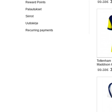
99.38€
Reward Points
Palautukset
Siirrot
Uutiskirje
Recurring payments
Tottenham
Maddison #
2025-26 Ly
99.38€