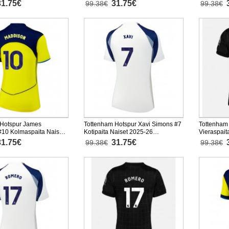
2025-26 L
31.75€
31.75€
99.38€
99.38€
 Hotspur James
Tottenham Hotspur Xavi Simons #7
Tottenham
10 Kolmaspaita Naiset
Kotipaita Naiset 2025-26
Vieraspait
hythihainen
Lyhythihainen
Lyhythiha
31.75€
31.75€
99.38€
99.38€