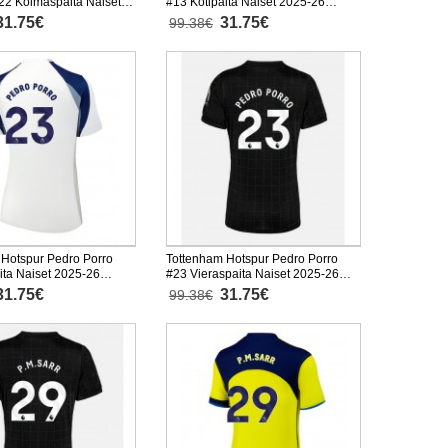
22 Kolmaspaita Naiset
#13 Kotipaita Naiset 2025-26
yhythihainen
Lyhythihainen
31.75€
31.75€
99.38€
 Hotspur Pedro Porro
Tottenham Hotspur Pedro Porro
ita Naiset 2025-26
#23 Vieraspaita Naiset 2025-26
inen
Lyhythihainen
31.75€
31.75€
99.38€