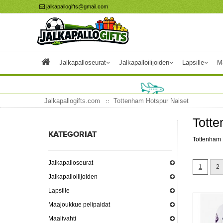
jalkapallogifts@gmail.com
Jalkapalloseurat
Jalkapalloilijoiden
Lapsille
M
Jalkapallogifts.com
Tottenham Hotspur Naiset
Totte
KATEGORIAT
Tottenham 
Jalkapalloseurat
1
2
Jalkapalloilijoiden
Lapsille
Maajoukkue pelipaidat
Maalivahti