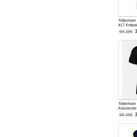
Tottenham 
#17 Kotipa
Lyhythihai
99.38€
Tottenham 
Kulusevski
2025-26 Ly
99.38€