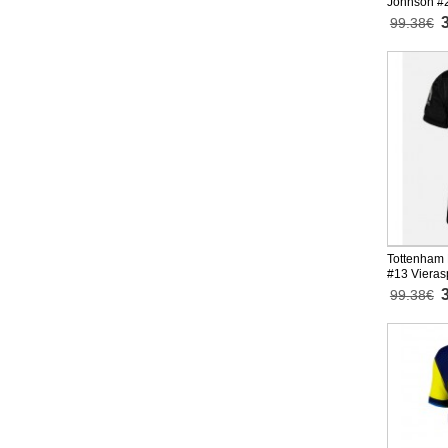
Johnson #2
26 Lyhythi
99.38€
Tottenham 
#13 Vieras
Lyhythihai
99.38€