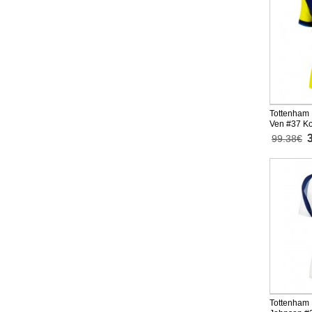
Tottenham 
Ven #37 Ko
26 Lyhythi
99.38€
Tottenham