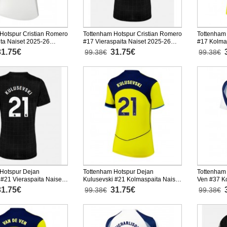
Hotspur Cristian Romero
Tottenham Hotspur Cristian Romero
Tottenham
ita Naiset 2025-26
#17 Vieraspaita Naiset 2025-26
#17 Kolma
nen
Lyhythihainen
Lyhythiha
31.75€
31.75€
99.38€
99.38€
Hotspur Dejan
Tottenham Hotspur Dejan
Tottenham 
 #21 Vieraspaita Naiset
Kulusevski #21 Kolmaspaita Naiset
Ven #37 Ko
hythihainen
2025-26 Lyhythihainen
Lyhythiha
31.75€
31.75€
99.38€
99.38€