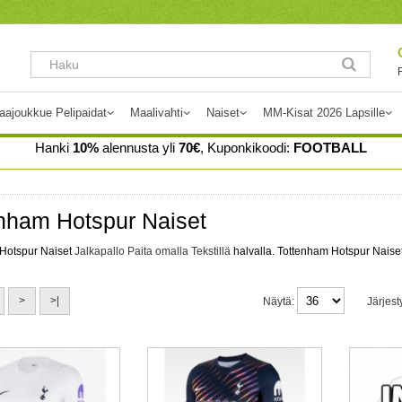
aajoukkue Pelipaidat
Maalivahti
Naiset
MM-Kisat 2026 Lapsille
Hanki
10%
alennusta yli
70€
, Kuponkikoodi:
FOOTBALL
nham Hotspur Naiset
Hotspur Naiset
Jalkapallo Paita omalla Tekstillä
halvalla. Tottenham Hotspur Naiset
>
>|
Näytä:
Järjest