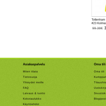
Tottenham 
#23 Kolmas
Lyhythihai
99.38€
Asiakaspalvelu
Oma tili
Miten tilata
Oma tili
Tietosuoja
Kumppan
Yhteydet meille
Tilaushis
FAQ
Uutiskirj
Laivaus & tuotto
Sivustok
Kokotaulukko
Blogipos
Käyttöehdot