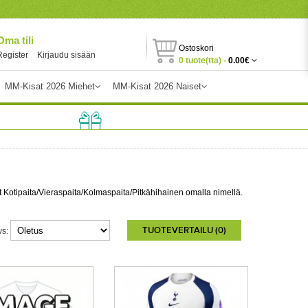
Oma tili
Ostoskori
Register
Kirjaudu sisään
0 tuote(tta) -
0.00€
MM-Kisat 2026 Miehet
MM-Kisat 2026 Naiset
 Kotipaita/Vieraspaita/Kolmaspaita/Pitkähihainen omalla nimellä.
TUOTEVERTAILU (0)
ys: