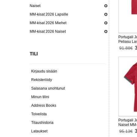
Naiset
MM-kisat 2026 Lapsille
MM-kisat 2026 Miehet
MM-kisat 2026 Naiset
Portugali J
Peliasu La
Lyhythihai
91.88€
TILI
Kirjaudu sisään
Rekisteröidy
Salasana unohtunut
Minun tilini
Address Books
Toivelista
Portugali J
Tilaushistoria
Naiset MM-
Lyhythihai
95.13€
Lataukset