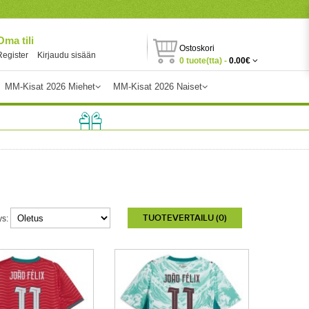
Oma tili
Ostoskori
Register
Kirjaudu sisään
0 tuote(tta) -
0.00€
MM-Kisat 2026 Miehet
MM-Kisat 2026 Naiset
TUOTEVERTAILU (0)
ys: