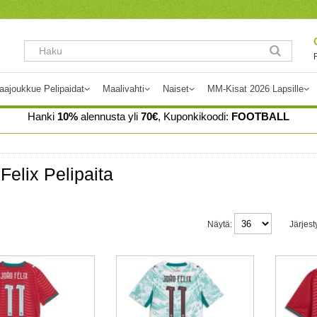
aajoukkue Pelipaidat
Maalivahti
Naiset
MM-Kisat 2026 Lapsille
Hanki
10%
alennusta yli
70€
, Kuponkikoodi:
FOOTBALL
Felix Pelipaita
Näytä:
Järjest