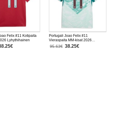
Joao Felix #11 Kotipaita
Portugali Joao Felix #11
2026 Lyhythihainen
Vieraspaita MM-kisat 2026
Lyhythihainen
38.25€
38.25€
95.63€