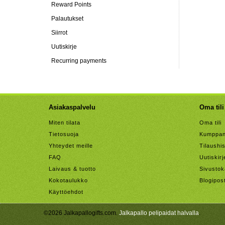
Reward Points
Palautukset
Siirrot
Uutiskirje
Recurring payments
Asiakaspalvelu
Oma tili
Miten tilata
Oma tili
Tietosuoja
Kumppan
Yhteydet meille
Tilaushis
FAQ
Uutiskirj
Laivaus & tuotto
Sivustok
Kokotaulukko
Blogipos
Käyttöehdot
©2026 Jalkapallogifts.com.
Jalkapallo pelipaidat halvalla
.