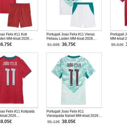
oao Felix #11 Koti
Portugali Joao Felix #11 Vieras
Portugali 
sten MM-kisat 2026
Peliasu Lasten MM-kisat 2026
MM-kisat 
nen (+ Lyhyet housut)
Lyhythihainen (+ Lyhyet housut)
36.75€
36.75€
91.88€
95.63€
oao Felix #11 Kotipaita
Portugali Joao Felix #11
kisat 2026
Vieraspaita Naiset MM-kisat 2026
nen
Lyhythihainen
38.05€
38.05€
95.13€