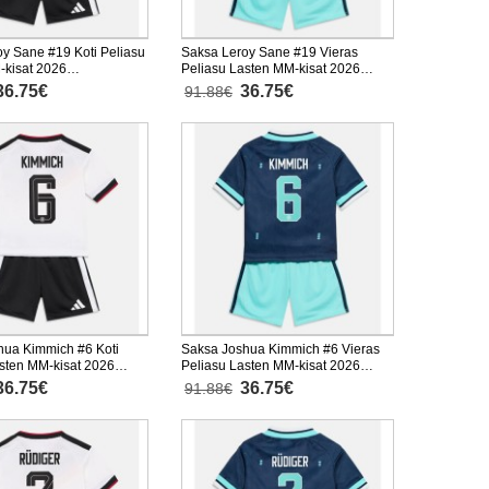
y Sane #19 Koti Peliasu
Saksa Leroy Sane #19 Vieras
-kisat 2026
Peliasu Lasten MM-kisat 2026
nen (+ Lyhyet housut)
Lyhythihainen (+ Lyhyet housut)
36.75€
36.75€
91.88€
hua Kimmich #6 Koti
Saksa Joshua Kimmich #6 Vieras
sten MM-kisat 2026
Peliasu Lasten MM-kisat 2026
nen (+ Lyhyet housut)
Lyhythihainen (+ Lyhyet housut)
36.75€
36.75€
91.88€