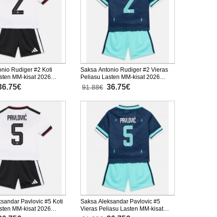
nio Rudiger #2 Koti
Saksa Antonio Rudiger #2 Vieras
sten MM-kisat 2026
Peliasu Lasten MM-kisat 2026
nen (+ Lyhyet housut)
Lyhythihainen (+ Lyhyet housut)
36.75€
36.75€
91.88€
sandar Pavlovic #5 Koti
Saksa Aleksandar Pavlovic #5
sten MM-kisat 2026
Vieras Peliasu Lasten MM-kisat
nen (+ Lyhyet housut)
2026 Lyhythihainen (+ Lyhyet