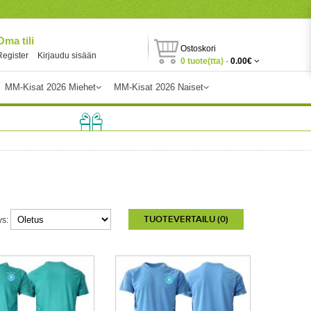
Oma tili
Ostoskori
Register
Kirjaudu sisään
0 tuote(tta) -
0.00€
MM-Kisat 2026 Miehet
MM-Kisat 2026 Naiset
TUOTEVERTAILU (0)
ys: