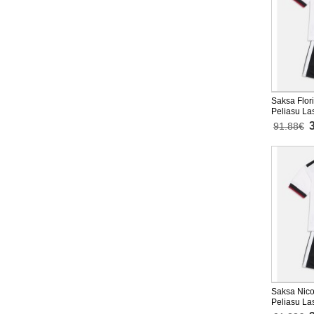
Saksa Flori
Peliasu La
Lyhythihai
91.88€
Saksa Nico
Peliasu La
Lyhythihai