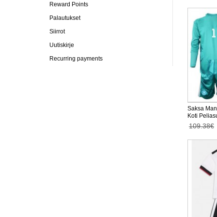
Reward Points
Palautukset
Siirrot
Uutiskirje
Recurring payments
Saksa Manu
Koti Pelia
Pitkähihai
109.38€