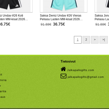
z Undav #26 Koti
Saksa Deniz Undav #26 Vieras
Saksa Jona
sten MM-kisat 2026
Peliasu Lasten MM-kisat 2026
Peliasu La
nen (+ Lyhyet housut)
Lyhythihainen (+ Lyhyet housut)
Lyhythihai
36.75€
36.75€
91.88€
91.88€
1
2
>
>|
Tietosivut
Jalkapallogifts.com
it
jalkapallogifts@gmail.com
toria
e
artta
taus