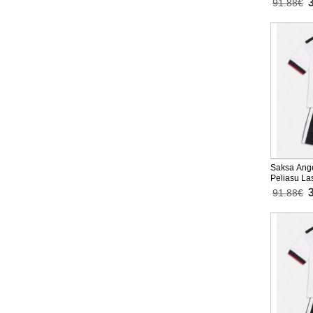
91.88€
Saksa Angel
Peliasu La
Lyhythihai
91.88€