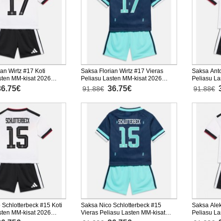
an Wirtz #17 Koti
Saksa Florian Wirtz #17 Vieras
Saksa Anto
sten MM-kisat 2026
Peliasu Lasten MM-kisat 2026
Peliasu La
nen (+ Lyhyet housut)
Lyhythihainen (+ Lyhyet housut)
Lyhythihai
36.75€
36.75€
91.88€
91.88€
 Schlotterbeck #15 Koti
Saksa Nico Schlotterbeck #15
Saksa Alek
sten MM-kisat 2026
Vieras Peliasu Lasten MM-kisat
Peliasu La
nen (+ Lyhyet housut)
2026 Lyhythihainen (+ Lyhyet
Lyhythihai