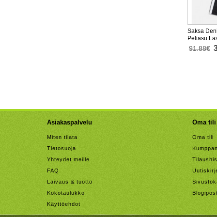
Saksa Deni
Peliasu La
Lyhythihai
91.88€
Asiakaspalvelu
Oma tili
Miten tilata
Oma tili
Tietosuoja
Kumppan
Yhteydet meille
Tilaushis
FAQ
Uutiskirj
Laivaus & tuotto
Sivustok
Kokotaulukko
Blogipos
Käyttöehdot