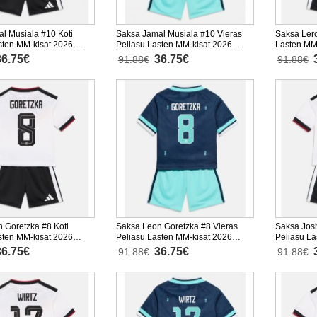
l Musiala #10 Koti
Saksa Jamal Musiala #10 Vieras
Saksa Lero
sten MM-kisat 2026
Peliasu Lasten MM-kisat 2026
Lasten MM
nen (+ Lyhyet housut)
Lyhythihainen (+ Lyhyet housut)
Lyhythihai
36.75€
36.75€
91.88€
91.88€
 Goretzka #8 Koti
Saksa Leon Goretzka #8 Vieras
Saksa Jos
sten MM-kisat 2026
Peliasu Lasten MM-kisat 2026
Peliasu La
nen (+ Lyhyet housut)
Lyhythihainen (+ Lyhyet housut)
Lyhythihai
36.75€
36.75€
91.88€
91.88€