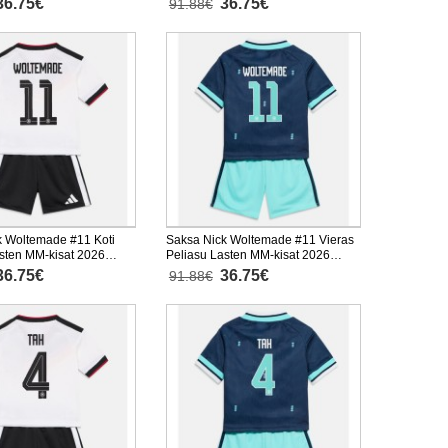
36.75€
36.75€
91.88€
housut)
k Woltemade #11 Koti
Saksa Nick Woltemade #11 Vieras
sten MM-kisat 2026
Peliasu Lasten MM-kisat 2026
nen (+ Lyhyet housut)
Lyhythihainen (+ Lyhyet housut)
36.75€
36.75€
91.88€