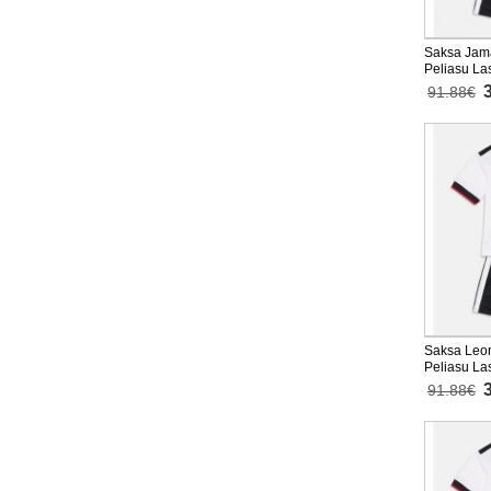
Saksa Jama
Peliasu La
Lyhythihai
91.88€
Saksa Leon
Peliasu La
Lyhythihai
91.88€