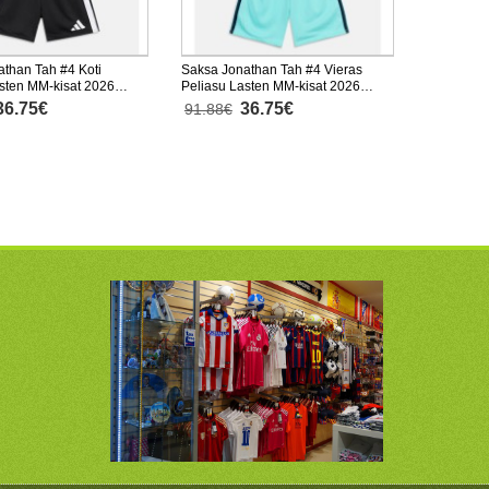
than Tah #4 Koti
Saksa Jonathan Tah #4 Vieras
sten MM-kisat 2026
Peliasu Lasten MM-kisat 2026
nen (+ Lyhyet housut)
Lyhythihainen (+ Lyhyet housut)
36.75€
36.75€
91.88€