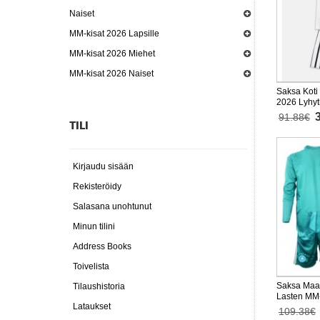
Naiset
MM-kisat 2026 Lapsille
MM-kisat 2026 Miehet
MM-kisat 2026 Naiset
Saksa Koti
2026 Lyhyt
housut)
91.88€
TILI
Kirjaudu sisään
Rekisteröidy
Salasana unohtunut
Minun tilini
Address Books
Toivelista
Saksa Maal
Tilaushistoria
Lasten MM-
Lataukset
Pitkähihai
109.38€