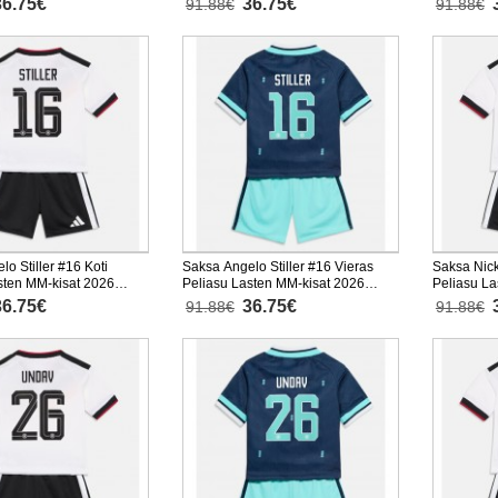
36.75€
36.75€
91.88€
91.88€
housut)
o Stiller #16 Koti
Saksa Angelo Stiller #16 Vieras
Saksa Nic
sten MM-kisat 2026
Peliasu Lasten MM-kisat 2026
Peliasu La
nen (+ Lyhyet housut)
Lyhythihainen (+ Lyhyet housut)
Lyhythihai
36.75€
36.75€
91.88€
91.88€