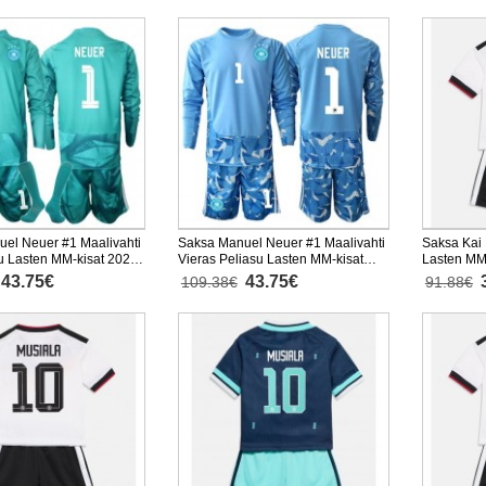
el Neuer #1 Maalivahti
Saksa Manuel Neuer #1 Maalivahti
Saksa Kai 
su Lasten MM-kisat 2026
Vieras Peliasu Lasten MM-kisat
Lasten MM
nen (+ Lyhyet housut)
2026 Pitkähihainen (+ Lyhyet
Lyhythihai
43.75€
43.75€
109.38€
91.88€
housut)