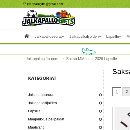
jalkapallogifts@gmail.com
Jalkapalloseurat
Jalkapalloilijoiden
Lapsille
M
Jalkapallogifts.com
Saksa MM-kisat 2026 Lapsille
Saks
KATEGORIAT
1
2
Jalkapalloseurat
Jalkapalloilijoiden
Lapsille
Maajoukkue pelipaidat
Maalivahti