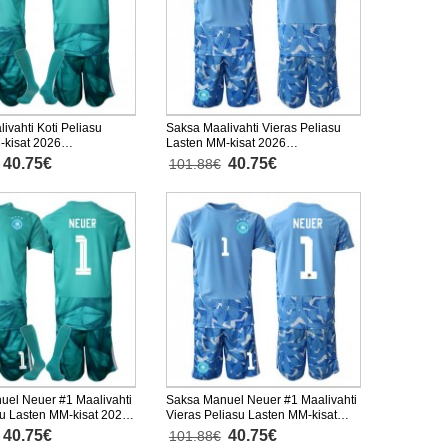
ivahti Koti Peliasu
Saksa Maalivahti Vieras Peliasu
-kisat 2026
Lasten MM-kisat 2026
nen (+ Lyhyet housut)
Lyhythihainen (+ Lyhyet housut)
40.75€
40.75€
101.88€
uel Neuer #1 Maalivahti
Saksa Manuel Neuer #1 Maalivahti
su Lasten MM-kisat 2026
Vieras Peliasu Lasten MM-kisat
nen (+ Lyhyet housut)
2026 Lyhythihainen (+ Lyhyet
40.75€
40.75€
101.88€
housut)