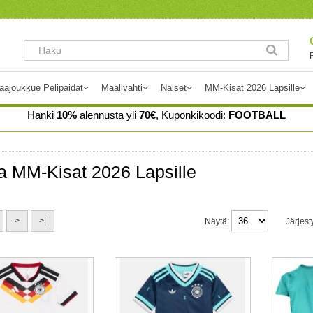
aajoukkue Pelipaidat
Maalivahti
Naiset
MM-Kisat 2026 Lapsille
Hanki
10%
alennusta yli
70€
, Kuponkikoodi:
FOOTBALL
a MM-Kisat 2026 Lapsille
>
>|
Näytä:
Järjest