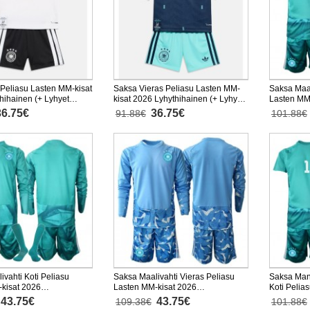
 Peliasu Lasten MM-kisat
Saksa Vieras Peliasu Lasten MM-
Saksa Maal
hihainen (+ Lyhyet
kisat 2026 Lyhythihainen (+ Lyhyet
Lasten MM
housut)
Lyhythihai
36.75€
36.75€
91.88€
101.88€
ivahti Koti Peliasu
Saksa Maalivahti Vieras Peliasu
Saksa Man
kisat 2026
Lasten MM-kisat 2026
Koti Pelia
nen (+ Lyhyet housut)
Pitkähihainen (+ Lyhyet housut)
Lyhythihai
43.75€
43.75€
109.38€
101.88€