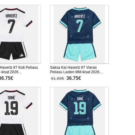
Havertz #7 Koti Peliasu
Saksa Kai Havertz #7 Vieras
-kisat 2026
Peliasu Lasten MM-kisat 2026
nen (+ Lyhyet housut)
Lyhythihainen (+ Lyhyet housut)
36.75€
36.75€
91.88€