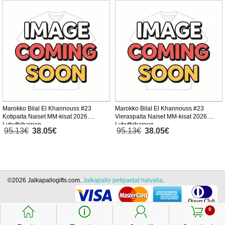
Marokko Bilal El Khannouss #23
Marokko Bilal El Khannouss #23
Kotipaita Naiset MM-kisat 2026
Vieraspaita Naiset MM-kisat 2026
Lyhythihainen
Lyhythihainen
95.13€
38.05€
95.13€
38.05€
©2026 Jalkapallogifts.com.
Jalkapallo pelipaidat halvalla
.
󰃱
󰈢
󰃳
󰃦
0