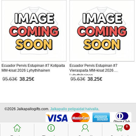
Ecuador Pervis Estupinan #7 Kotipaita
Ecuador Pervis Estupinan #7
MM-kisat 2026 Lyhythihainen
Vieraspaita MM-kisat 2026
Lyhythihainen
95.63€
38.25€
95.63€
38.25€
©2026 Jalkapallogifts.com.
Jalkapallo pelipaidat halvalla
.
󰃱
󰈢
󰃳
󰃦
0