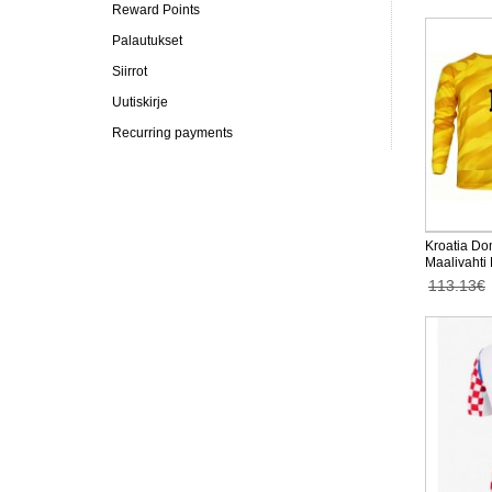
Reward Points
Palautukset
Siirrot
Uutiskirje
Recurring payments
Kroatia Do
Maalivahti
Pitkähihai
113.13€