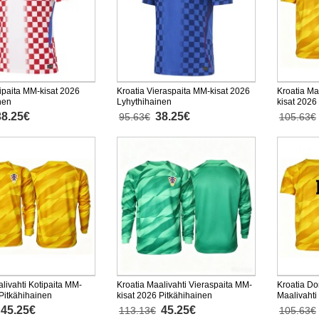
tipaita MM-kisat 2026
Kroatia Vieraspaita MM-kisat 2026
Kroatia Ma
nen
Lyhythihainen
kisat 2026
38.25€
38.25€
95.63€
105.63€
livahti Kotipaita MM-
Kroatia Maalivahti Vieraspaita MM-
Kroatia Do
 Pitkähihainen
kisat 2026 Pitkähihainen
Maalivahti
Lyhythiha
45.25€
45.25€
113.13€
105.63€