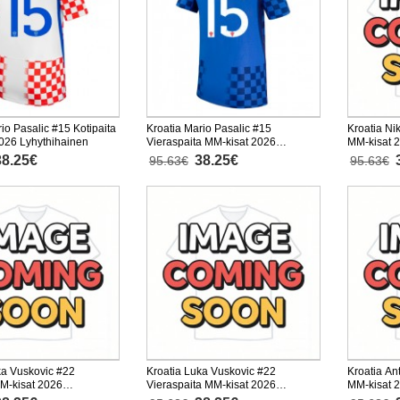
io Pasalic #15 Kotipaita
Kroatia Mario Pasalic #15
Kroatia Ni
026 Lyhythihainen
Vieraspaita MM-kisat 2026
MM-kisat 
Lyhythihainen
38.25€
38.25€
95.63€
95.63€
ka Vuskovic #22
Kroatia Luka Vuskovic #22
Kroatia An
MM-kisat 2026
Vieraspaita MM-kisat 2026
MM-kisat 
nen
Lyhythihainen