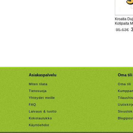
Kroatia Du
Kotipaita 
Lyhythihai
95.63€
Asiakaspalvelu
Oma tili
Miten tilata
Oma tili
Tietosuoja
Kumppan
Yhteydet meille
Tilaushis
FAQ
Uutiskirj
Laivaus & tuotto
Sivustok
Kokotaulukko
Blogipos
Käyttöehdot