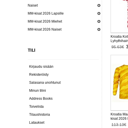
Naiset
MM-kisat 2026 Lapsille
MM-kisat 2026 Miehet
MM-kisat 2026 Naiset
Kroatia Ko
Lyhythihai
95.63€
TILI
Kirjaudu sisään
Rekisteröidy
Salasana unohtunut
Minun tilini
Address Books
Toivelista
Kroatia Maa
Tilaushistoria
kisat 2026
Lataukset
113.13€