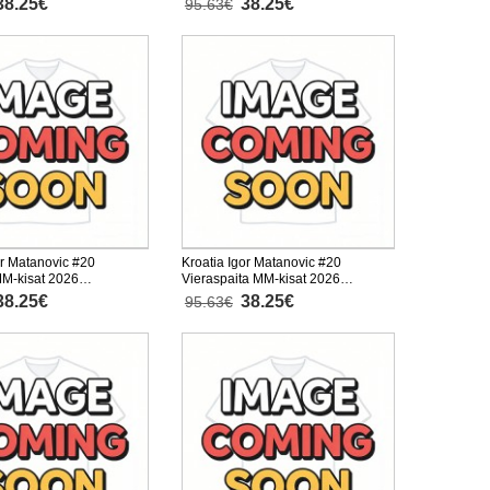
38.25€
38.25€
95.63€
or Matanovic #20
Kroatia Igor Matanovic #20
MM-kisat 2026
Vieraspaita MM-kisat 2026
inen
Lyhythihainen
38.25€
38.25€
95.63€