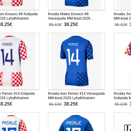
teo Kovacic #8 Kotipaita
Kroatia Mateo Kovacic #8
Kroatia Jo
026 Lyhythihainen
Vieraspaita MM-kisat 2026
MM-kisat 
Lyhythihainen
38.25€
38.25€
95.63€
95.63€
n Perisic #14 Kotipaita
Kroatia Ivan Perisic #14 Vieraspaita
Kroatia An
026 Lyhythihainen
MM-kisat 2026 Lyhythihainen
Kotipaita 
Lyhythiha
38.25€
38.25€
95.63€
95.63€