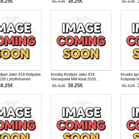
38.25€
38.25€
95.63€
95.63€
stijan Jakic #18 Kotipaita
Kroatia Kristijan Jakic #18
Kroatia Ig
026 Lyhythihainen
Vieraspaita MM-kisat 2026
Kotipaita 
Lyhythihainen
Lyhythiha
38.25€
38.25€
95.63€
95.63€