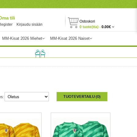
Oma tili
Ostoskori
Register
Kirjaudu sisään
0 tuote(tta) -
0.00€
MM-Kisat 2026 Miehet
MM-Kisat 2026 Naiset
TUOTEVERTAILU (0)
ys: