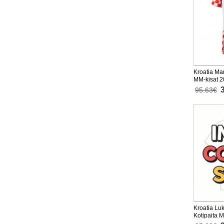
Kroatia Mar
MM-kisat 2
95.63€
Kroatia Lu
Kotipaita 
Lyhythihai