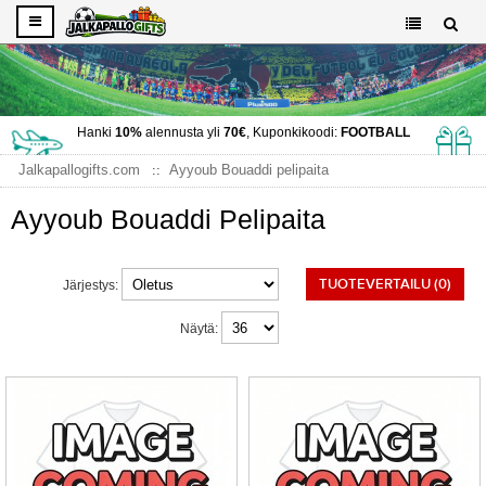
Hanki
10%
alennusta yli
70€
, Kuponkikoodi:
FOOTBALL
Jalkapallogifts.com
Ayyoub Bouaddi pelipaita
Ayyoub Bouaddi Pelipaita
TUOTEVERTAILU (0)
Järjestys:
Näytä: