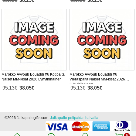
95.63€
38.25€
95.63€
38.25€
Marokko Ayyoub Bouaddi #6 Kotipaita
Marokko Ayyoub Bouaddi #6
Naiset MM-kisat 2026 Lyhythihainen
Vieraspaita Naiset MM-kisat 2026
Lyhythihainen
95.13€
38.05€
95.13€
38.05€
©2026 Jalkapallogifts.com.
Jalkapallo pelipaidat halvalla
.
0