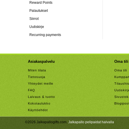
Reward Points
Palautukset
Siirrot
Uutiskirje
Recurring payments
Asiakaspalvelu
Oma tili
Miten tilata
Oma tili
Tietosuoja
Kumppan
Yhteydet meille
Tilaushis
FAQ
Uutiskirj
Laivaus & tuotto
Sivustok
Kokotaulukko
Blogipos
Käyttöehdot
©2026 Jalkapallogifts.com.
Jalkapallo pelipaidat halvalla
.