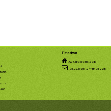
Tietosivut
Jalkapallogifts.com
it
jalkapallogifts@gmail.com
toria
e
artta
taus