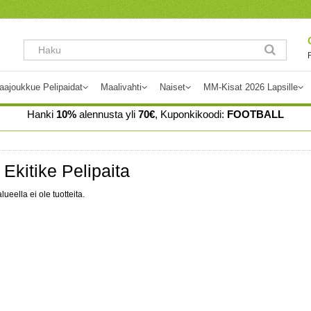
aajoukkue Pelipaidat
Maalivahti
Naiset
MM-Kisat 2026 Lapsille
Hanki
10%
alennusta yli
70€
, Kuponkikoodi:
FOOTBALL
Ekitike Pelipaita
lueella ei ole tuotteita.