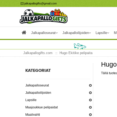
jalkapallogifts@gmail.com
Jalkapalloseurat
Jalkapalloilijoiden
Lapsille
M
Jalkapallogifts.com
Hugo Ekitike pelipaita
Hugo 
KATEGORIAT
Tällä tuotea
Jalkapalloseurat
Jalkapalloilijoiden
Lapsille
Maajoukkue pelipaidat
Maalivahti