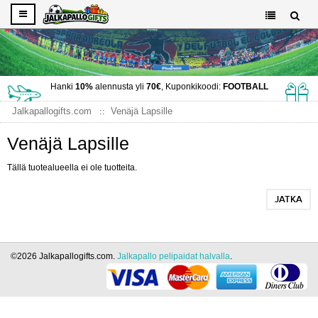
Hanki
10%
alennusta yli
70€
, Kuponkikoodi:
FOOTBALL
Jalkapallogifts.com
Venäjä Lapsille
Venäjä Lapsille
Tällä tuotealueella ei ole tuotteita.
JATKA
©2026 Jalkapallogifts.com.
Jalkapallo pelipaidat halvalla
.