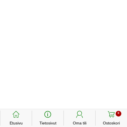
󰃱
󰈢
󰃳
󰃦
0
Etusivu
Tietosivut
Oma tili
Ostoskori