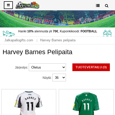
Hanki
10%
alennusta yli
70€
, Kuponkikoodi:
FOOTBALL
Jalkapallogifts.com
Harvey Barnes pelipaita
Harvey Barnes Pelipaita
TUOTEVERTAILU (0)
Järjestys:
Näytä: