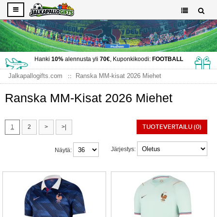
Hanki
10%
alennusta yli
70€
, Kuponkikoodi:
FOOTBALL
Jalkapallogifts.com
Ranska MM-kisat 2026 Miehet
Ranska MM-Kisat 2026 Miehet
TUOTEVERTAILU (0)
1
2
>
>|
Järjestys:
Näytä: