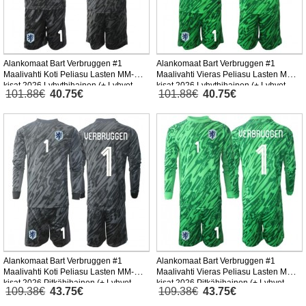
Alankomaat Bart Verbruggen #1
Alankomaat Bart Verbruggen #1
Maalivahti Koti Peliasu Lasten MM-
Maalivahti Vieras Peliasu Lasten MM-
kisat 2026 Lyhythihainen (+ Lyhyet
kisat 2026 Lyhythihainen (+ Lyhyet
101.88€
40.75€
101.88€
40.75€
housut)
housut)
Alankomaat Bart Verbruggen #1
Alankomaat Bart Verbruggen #1
Maalivahti Koti Peliasu Lasten MM-
Maalivahti Vieras Peliasu Lasten MM-
kisat 2026 Pitkähihainen (+ Lyhyet
kisat 2026 Pitkähihainen (+ Lyhyet
109.38€
43.75€
109.38€
43.75€
housut)
housut)