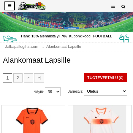
Hanki
10%
alennusta yli
70€
, Kuponkikoodi:
FOOTBALL
Jalkapallogifts.com
Alankomaat Lapsille
Alankomaat Lapsille
TUOTEVERTAILU (0)
1
2
>
>|
Järjestys:
Näytä: