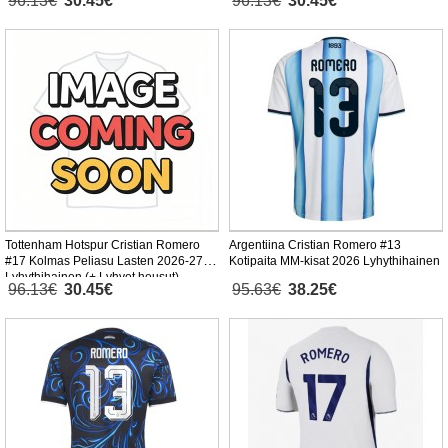
96.13€
30.45€
96.13€
30.45€
Tottenham Hotspur Cristian Romero
Argentiina Cristian Romero #13
#17 Kolmas Peliasu Lasten 2026-27
Kotipaita MM-kisat 2026 Lyhythihainen
Lyhythihainen (+ Lyhyet housut)
96.13€
30.45€
95.63€
38.25€