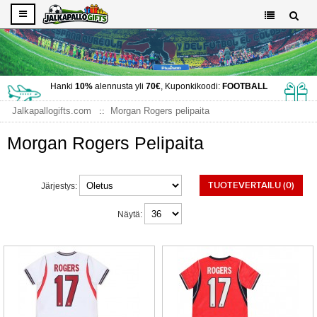
Hanki
10%
alennusta yli
70€
, Kuponkikoodi:
FOOTBALL
Jalkapallogifts.com
Morgan Rogers pelipaita
Morgan Rogers Pelipaita
TUOTEVERTAILU (0)
Järjestys:
Näytä: