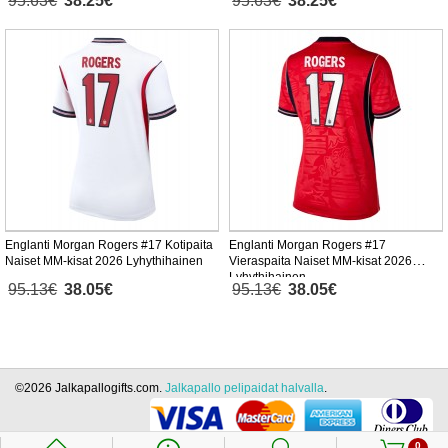
95.63€
38.25€
95.63€
38.25€
Englanti Morgan Rogers #17 Kotipaita
Englanti Morgan Rogers #17
Naiset MM-kisat 2026 Lyhythihainen
Vieraspaita Naiset MM-kisat 2026
Lyhythihainen
95.13€
38.05€
95.13€
38.05€
©2026 Jalkapallogifts.com.
Jalkapallo pelipaidat halvalla
.
0