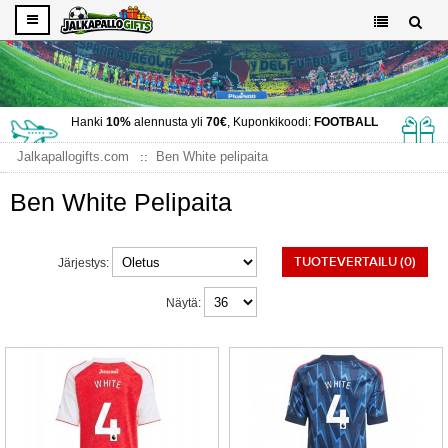
Hanki
10%
alennusta yli
70€
, Kuponkikoodi:
FOOTBALL
Jalkapallogifts.com
Ben White pelipaita
Ben White Pelipaita
TUOTEVERTAILU (0)
Järjestys:
Näytä: