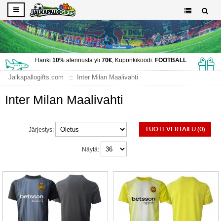
Hanki
10%
alennusta yli
70€
, Kuponkikoodi:
FOOTBALL
Jalkapallogifts.com
Inter Milan Maalivahti
Inter Milan Maalivahti
TUOTEVERTAILU (0)
Järjestys:
Näytä: