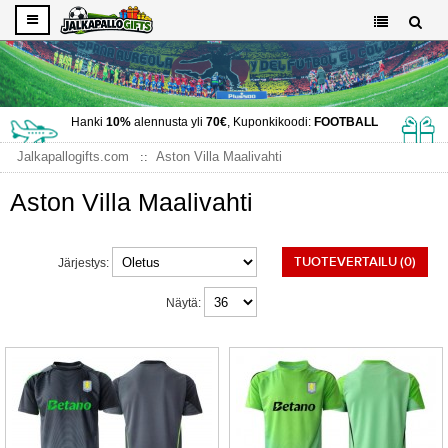
Hanki
10%
alennusta yli
70€
, Kuponkikoodi:
FOOTBALL
Jalkapallogifts.com
Aston Villa Maalivahti
Aston Villa Maalivahti
TUOTEVERTAILU (0)
Järjestys:
Näytä: