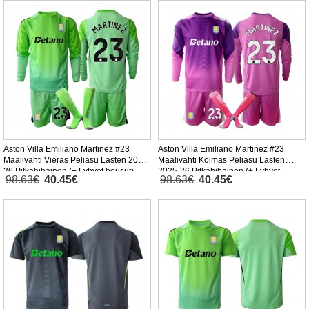
Aston Villa Emiliano Martinez #23
Aston Villa Emiliano Martinez #23
Maalivahti Vieras Peliasu Lasten 2025-
Maalivahti Kolmas Peliasu Lasten
26 Pitkähihainen (+ Lyhyet housut)
2025-26 Pitkähihainen (+ Lyhyet
98.63€
40.45€
98.63€
40.45€
housut)