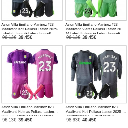
Aston Villa Emiliano Martinez #23
Aston Villa Emiliano Martinez #23
Maalivahti Koti Peliasu Lasten 2025-26
Maalivahti Vieras Peliasu Lasten 2025-
Lyhythihainen (+ Lyhyet housut)
26 Lyhythihainen (+ Lyhyet housut)
96.13€
39.45€
96.13€
39.45€
Aston Villa Emiliano Martinez #23
Aston Villa Emiliano Martinez #23
Maalivahti Kolmas Peliasu Lasten
Maalivahti Koti Peliasu Lasten 2025-26
2025-26 Lyhythihainen (+ Lyhyet
Pitkähihainen (+ Lyhyet housut)
96.13€
39.45€
98.63€
40.45€
housut)