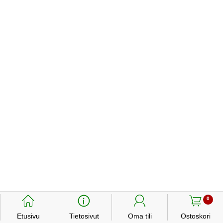
󰃱
󰈢
󰃳
󰃦
0
Etusivu
Tietosivut
Oma tili
Ostoskori