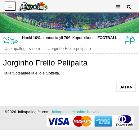
Hanki
10%
alennusta yli
70€
, Kuponkikoodi:
FOOTBALL
Jalkapallogifts.com
Jorginho Frello pelipaita
Jorginho Frello Pelipaita
Tällä tuotealueella ei ole tuotteita.
JATKA
©2026 Jalkapallogifts.com.
Jalkapallo pelipaidat halvalla
.