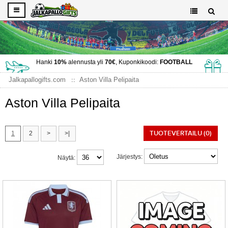
Hanki
10%
alennusta yli
70€
, Kuponkikoodi:
FOOTBALL
Jalkapallogifts.com
Aston Villa Pelipaita
Aston Villa Pelipaita
TUOTEVERTAILU (0)
1
2
>
>|
Järjestys:
Näytä: