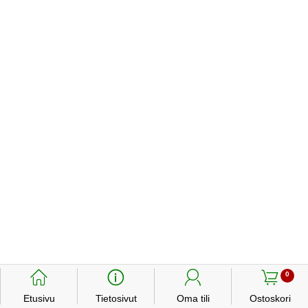
󰃱
󰈢
󰃳
󰃦
0
Etusivu
Tietosivut
Oma tili
Ostoskori