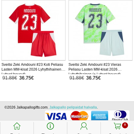
Sveitsi Zeki Amdouni #23 Koti Peliasu
Sveitsi Zeki Amdouni #23 Vieras
Lasten MM-kisat 2026 Lyhythihainen (+
Peliasu Lasten MM-kisat 2026
Lyhyet housut)
Lyhythihainen (+ Lyhyet housut)
91.88€
36.75€
91.88€
36.75€
©2026 Jalkapallogifts.com.
Jalkapallo pelipaidat halvalla
.
󰃱
󰈢
󰃳
󰃦
0