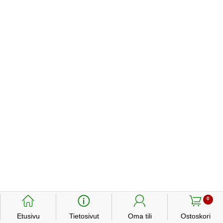
󰃱
󰈢
󰃳
󰃦
0
Etusivu
Tietosivut
Oma tili
Ostoskori