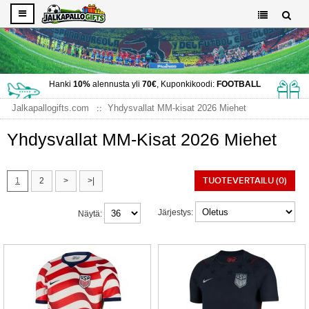
Hanki
10%
alennusta yli
70€
, Kuponkikoodi:
FOOTBALL
Jalkapallogifts.com
Yhdysvallat MM-kisat 2026 Miehet
Yhdysvallat MM-Kisat 2026 Miehet
TUOTEVERTAILU (0)
1
2
>
>|
Järjestys:
Näytä: