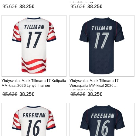
Lyhythihainen
95.63€
38.25€
95.63€
38.25€
Yhdysvallat Malik Tillman #17 Kotipaita
Yhdysvallat Malik Tillman #17
MM-kisat 2026 Lyhythihainen
Vieraspaita MM-kisat 2026
Lyhythihainen
95.63€
38.25€
95.63€
38.25€