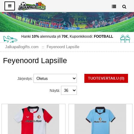
Hanki
10%
alennusta yli
70€
, Kuponkikoodi:
FOOTBALL
Jalkapallogifts.com
Feyenoord Lapsille
Feyenoord Lapsille
TUOTEVERTAILU (0)
Järjestys:
Näytä: