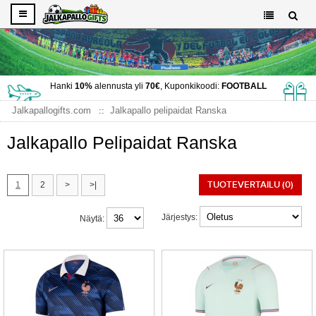
Hanki
10%
alennusta yli
70€
, Kuponkikoodi:
FOOTBALL
Jalkapallogifts.com
Jalkapallo pelipaidat Ranska
Jalkapallo Pelipaidat Ranska
TUOTEVERTAILU (0)
1
2
>
>|
Järjestys:
Näytä: