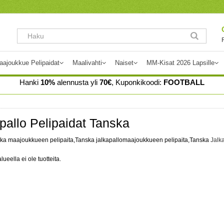
aajoukkue Pelipaidat
Maalivahti
Naiset
MM-Kisat 2026 Lapsille
Hanki
10%
alennusta yli
70€
, Kuponkikoodi:
FOOTBALL
pallo Pelipaidat Tanska
ka maajoukkueen pelipaita,Tanska jalkapallomaajoukkueen pelipaita,Tanska
Jalk
lueella ei ole tuotteita.