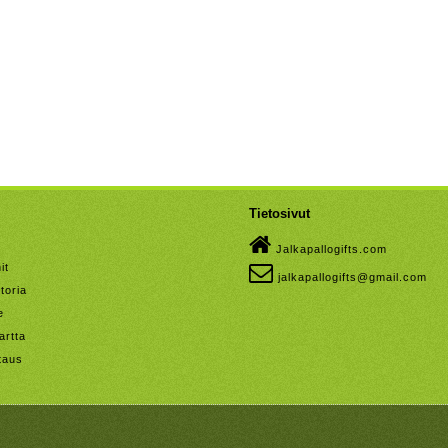
Tietosivut
Jalkapallogifts.com
it
jalkapallogifts@gmail.com
toria
e
artta
taus