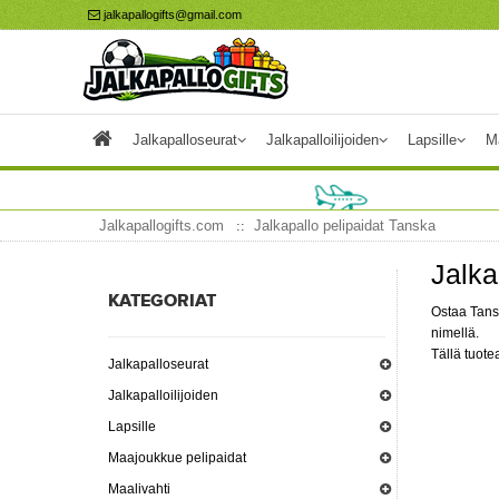
jalkapallogifts@gmail.com
Jalkapalloseurat
Jalkapalloilijoiden
Lapsille
M
Jalkapallogifts.com
Jalkapallo pelipaidat Tanska
Jalka
KATEGORIAT
Ostaa Tans
nimellä.
Tällä tuotea
Jalkapalloseurat
Jalkapalloilijoiden
Lapsille
Maajoukkue pelipaidat
Maalivahti