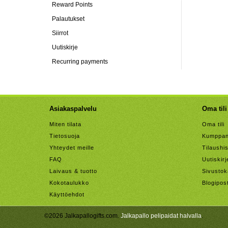
Reward Points
Palautukset
Siirrot
Uutiskirje
Recurring payments
Asiakaspalvelu
Oma tili
Miten tilata
Oma tili
Tietosuoja
Kumppan
Yhteydet meille
Tilaushis
FAQ
Uutiskirj
Laivaus & tuotto
Sivustok
Kokotaulukko
Blogipos
Käyttöehdot
©2026 Jalkapallogifts.com.
Jalkapallo pelipaidat halvalla
.