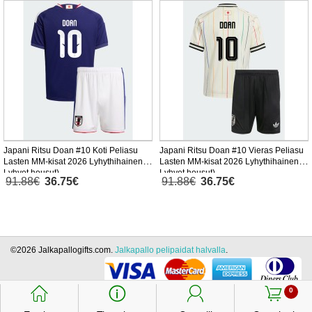
Japani Ritsu Doan #10 Koti Peliasu
Japani Ritsu Doan #10 Vieras Peliasu
Lasten MM-kisat 2026 Lyhythihainen (+
Lasten MM-kisat 2026 Lyhythihainen (+
Lyhyet housut)
Lyhyet housut)
91.88€
36.75€
91.88€
36.75€
©2026 Jalkapallogifts.com.
Jalkapallo pelipaidat halvalla
.
󰃱
󰈢
󰃳
󰃦
0