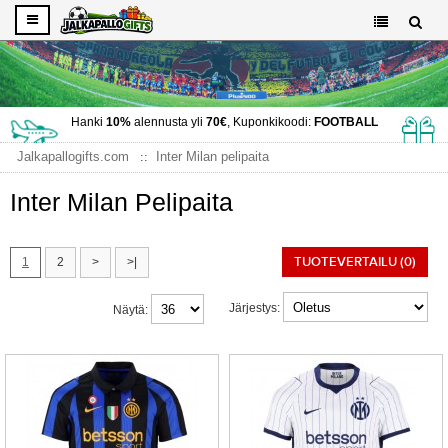
Hanki
10%
alennusta yli
70€
, Kuponkikoodi:
FOOTBALL
Jalkapallogifts.com
Inter Milan pelipaita
Inter Milan Pelipaita
TUOTEVERTAILU (0)
1
2
>
>|
Järjestys:
Näytä: