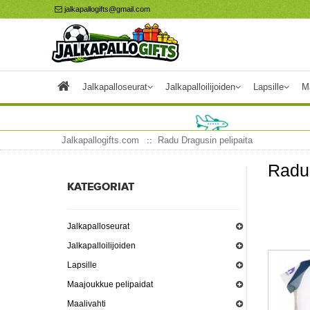
jalkapallogifts@gmail.com
Jalkapalloseurat
Jalkapalloilijoiden
Lapsille
M
Jalkapallogifts.com
Radu Dragusin pelipaita
Radu 
KATEGORIAT
Jalkapalloseurat
Jalkapalloilijoiden
Lapsille
Maajoukkue pelipaidat
Maalivahti