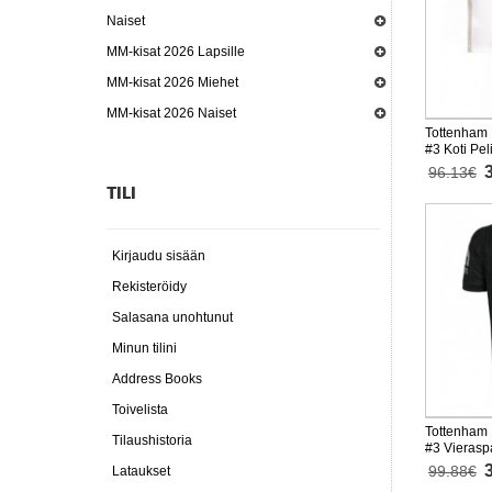
Naiset
MM-kisat 2026 Lapsille
MM-kisat 2026 Miehet
MM-kisat 2026 Naiset
Tottenham 
#3 Koti Pe
Lyhythihai
96.13€
TILI
Kirjaudu sisään
Rekisteröidy
Salasana unohtunut
Minun tilini
Address Books
Toivelista
Tottenham 
Tilaushistoria
#3 Vierasp
Lyhythihai
99.88€
Lataukset