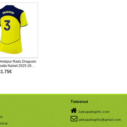
Hotspur Radu Dragusin
aita Naiset 2025-26
nen
31.75€
Tietosivut
Jalkapallogifts.com
it
jalkapallogifts@gmail.com
toria