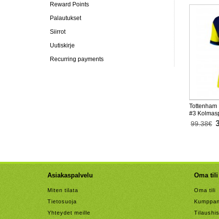
Reward Points
Palautukset
Siirrot
Uutiskirje
Recurring payments
Tottenham 
#3 Kolmasp
Lyhythihai
99.38€
Asiakaspalvelu
Oma tili
Miten tilata
Oma tili
Tietosuoja
Kumppan
Yhteydet meille
Tilaushis