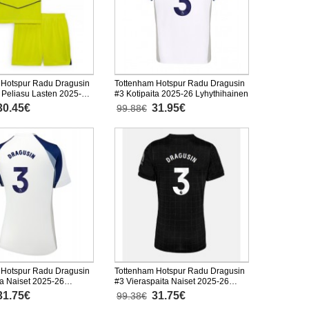
 Hotspur Radu Dragusin
Tottenham Hotspur Radu Dragusin
 Peliasu Lasten 2025-26
#3 Kotipaita 2025-26 Lyhythihainen
nen (+ Lyhyet housut)
30.45€
31.95€
99.88€
 Hotspur Radu Dragusin
Tottenham Hotspur Radu Dragusin
ta Naiset 2025-26
#3 Vieraspaita Naiset 2025-26
inen
Lyhythihainen
31.75€
31.75€
99.38€