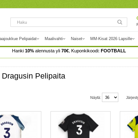
aajoukkue Pelipaidat
Maalivahti
Naiset
MM-Kisat 2026 Lapsille
Hanki
10%
alennusta yli
70€
, Kuponkikoodi:
FOOTBALL
Dragusin Pelipaita
Näytä:
Järjest