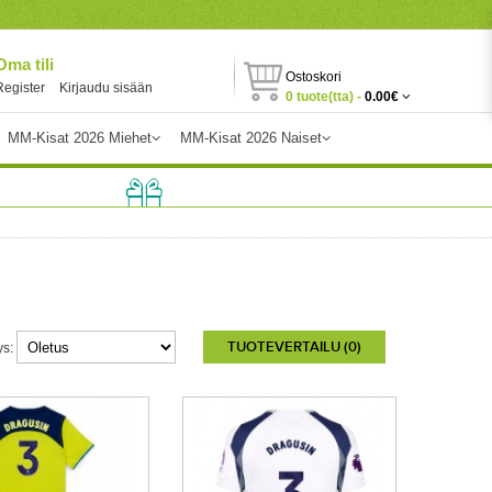
Oma tili
Ostoskori
Register
Kirjaudu sisään
0 tuote(tta) -
0.00€
MM-Kisat 2026 Miehet
MM-Kisat 2026 Naiset
TUOTEVERTAILU (0)
ys: