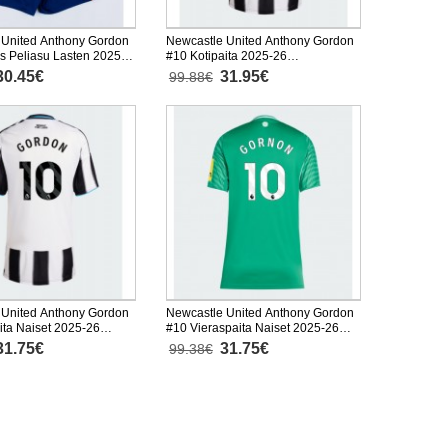
 United Anthony Gordon
Newcastle United Anthony Gordon
s Peliasu Lasten 2025-
#10 Kotipaita 2025-26
hainen (+ Lyhyet housut)
Lyhythihainen
30.45€
31.95€
99.88€
 United Anthony Gordon
Newcastle United Anthony Gordon
ita Naiset 2025-26
#10 Vieraspaita Naiset 2025-26
inen
Lyhythihainen
31.75€
31.75€
99.38€