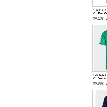
Newcastle 
#10 Koti P
Lyhythihai
96.13€
Newcastle 
#10 Vieras
Lyhythihai
99.88€