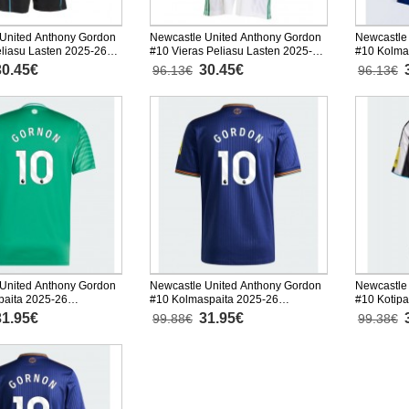
United Anthony Gordon
Newcastle United Anthony Gordon
Newcastle
eliasu Lasten 2025-26
#10 Vieras Peliasu Lasten 2025-26
#10 Kolma
nen (+ Lyhyet housut)
Lyhythihainen (+ Lyhyet housut)
26 Lyhythi
30.45€
30.45€
96.13€
96.13€
United Anthony Gordon
Newcastle United Anthony Gordon
Newcastle
paita 2025-26
#10 Kolmaspaita 2025-26
#10 Kotipa
nen
Lyhythihainen
Lyhythiha
31.95€
31.95€
99.88€
99.38€