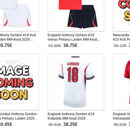
nthony Gordon #18 Koti
Englanti Anthony Gordon #18
Newcastle
sten MM-kisat 2026
Vieras Peliasu Lasten MM-kisat
#10 Koti P
nen (+ Lyhyet housut)
2026 Lyhythihainen (+ Lyhyet
Lyhythihai
36.75€
36.75€
91.88€
96.13€
housut)
United Anthony Gordon
Englanti Anthony Gordon #18
Englanti 
 Peliasu Lasten 2026-
Kotipaita MM-kisat 2026
Vieraspait
hainen (+ Lyhyet housut)
Lyhythihainen
Lyhythiha
30.45€
38.25€
95.63€
95.63€