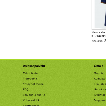
Newcastle 
#10 Kolmas
Lyhythihai
99.38€
Asiakaspalvelu
Oma tili
Miten tilata
Oma tili
Tietosuoja
Kumppan
Yhteydet meille
Tilaushis
FAQ
Uutiskirj
Laivaus & tuotto
Sivustok
Kokotaulukko
Blogipos
Käyttöehdot