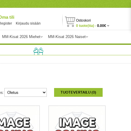
Oma tili
Ostoskori
Register
Kirjaudu sisään
0 tuote(tta) -
0.00€
MM-Kisat 2026 Miehet
MM-Kisat 2026 Naiset
TUOTEVERTAILU (0)
ys: