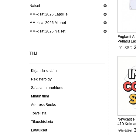
Naiset
MM-kisat 2026 Lapsille
MM-kisat 2026 Miehet
MM-kisat 2026 Naiset
Englanti A
Peliasu La
Lyhythihai
91.88€
TILI
Kirjaudu sisään
Rekisteröidy
Salasana unohtunut
Minun tilini
Address Books
Toivelista
Newcastle 
Tilaushistoria
#10 Kolmas
27 Lyhythi
96.13€
Lataukset