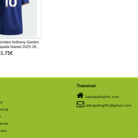
United Anthony Gordon
paita Naiset 2025-26
nen
31.75€
Tietosivut
Jalkapallogifts.com
it
jalkapallogifts@gmail.com
toria
e
artta
taus