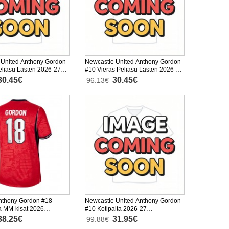
 United Anthony Gordon
Newcastle United Anthony Gordon
eliasu Lasten 2026-27
#10 Vieras Peliasu Lasten 2026-27
nen (+ Lyhyet housut)
Lyhythihainen (+ Lyhyet housut)
30.45€
30.45€
96.13€
Anthony Gordon #18
Newcastle United Anthony Gordon
a MM-kisat 2026
#10 Kotipaita 2026-27
inen
Lyhythihainen
38.25€
31.95€
99.88€