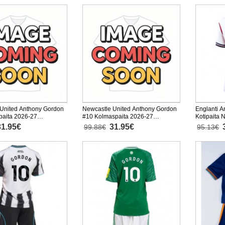
United Anthony Gordon
Newcastle United Anthony Gordon
Englanti 
paita 2026-27
#10 Kolmaspaita 2026-27
Kotipaita 
nen
Lyhythihainen
Lyhythiha
31.95€
31.95€
99.88€
95.13€