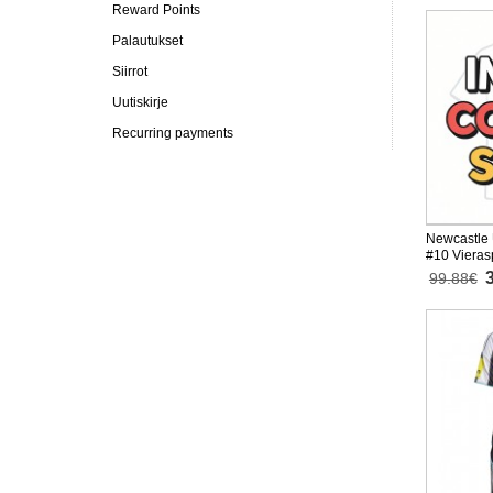
Reward Points
Palautukset
Siirrot
Uutiskirje
Recurring payments
Newcastle 
#10 Vieras
Lyhythihai
99.88€