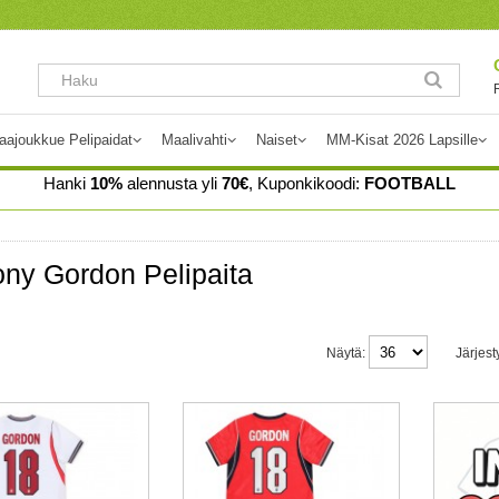
aajoukkue Pelipaidat
Maalivahti
Naiset
MM-Kisat 2026 Lapsille
Hanki
10%
alennusta yli
70€
, Kuponkikoodi:
FOOTBALL
ny Gordon Pelipaita
Näytä:
Järjest