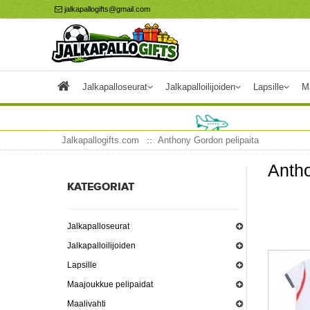
jalkapallogifts@gmail.com
Jalkapalloseurat
Jalkapalloilijoiden
Lapsille
M
Jalkapallogifts.com
Anthony Gordon pelipaita
Antho
KATEGORIAT
Jalkapalloseurat
Jalkapalloilijoiden
Lapsille
Maajoukkue pelipaidat
Maalivahti