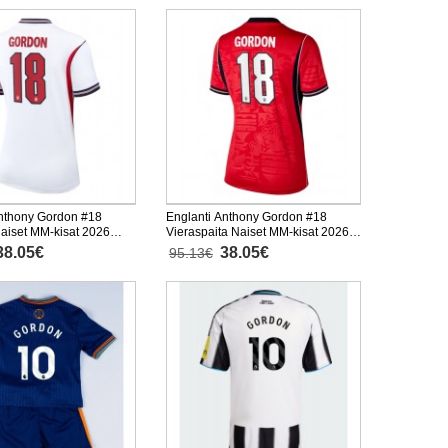
Anthony Gordon #18
Englanti Anthony Gordon #18
Naiset MM-kisat 2026
Vieraspaita Naiset MM-kisat 2026
inen
Lyhythihainen
38.05€
38.05€
95.13€