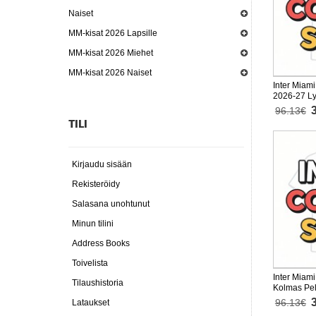
Naiset
MM-kisat 2026 Lapsille
MM-kisat 2026 Miehet
MM-kisat 2026 Naiset
Inter Miami
2026-27 Ly
housut)
96.13€
TILI
Kirjaudu sisään
Rekisteröidy
Salasana unohtunut
Minun tilini
Address Books
Toivelista
Inter Miam
Tilaushistoria
Kolmas Pel
Lyhythihai
96.13€
Lataukset