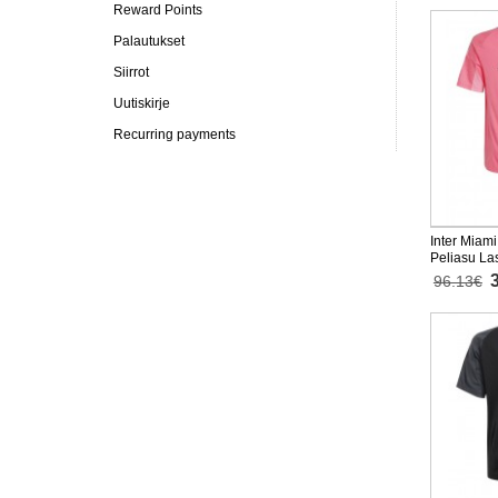
Reward Points
Palautukset
Siirrot
Uutiskirje
Recurring payments
Inter Miami
Peliasu La
Lyhythihai
96.13€