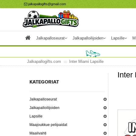
jalkapallogifts@gmail.com
Jalkapalloseurat
Jalkapalloilijoiden
Lapsille
M
Jalkapallogifts.com
Inter Miami Lapsille
Inter
KATEGORIAT
Jalkapalloseurat
Jalkapalloilijoiden
Lapsille
Maajoukkue pelipaidat
Maalivahti