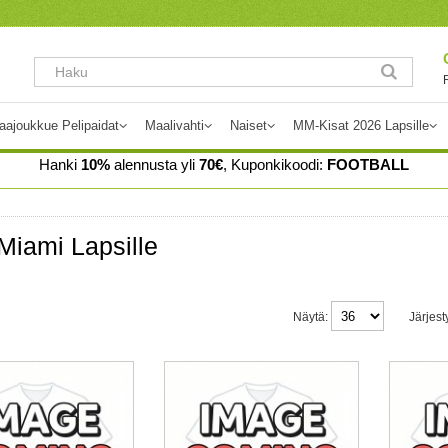
aajoukkue Pelipaidat
Maalivahti
Naiset
MM-Kisat 2026 Lapsille
Hanki
10%
alennusta yli
70€
, Kuponkikoodi:
FOOTBALL
 Miami Lapsille
Näytä:
Järjest