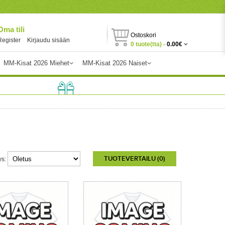
Oma tili
Ostoskori
Register
Kirjaudu sisään
0 tuote(tta) -
0.00€
MM-Kisat 2026 Miehet
MM-Kisat 2026 Naiset
TUOTEVERTAILU (0)
ys: