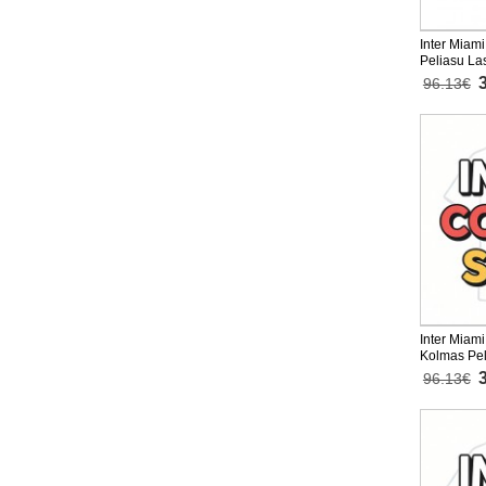
Inter Miami
Peliasu La
Lyhythihai
96.13€
Inter Miam
Kolmas Pel
Lyhythihai
96.13€