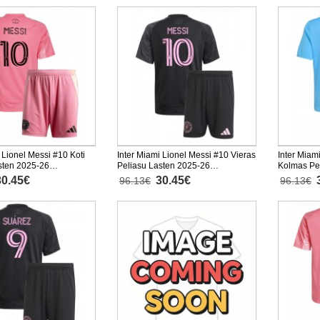
 Lionel Messi #10 Koti
Inter Miami Lionel Messi #10 Vieras
Inter Miam
sten 2025-26
Peliasu Lasten 2025-26
Kolmas Pe
nen (+ Lyhyet housut)
Lyhythihainen (+ Lyhyet housut)
Lyhythihai
30.45€
30.45€
96.13€
96.13€