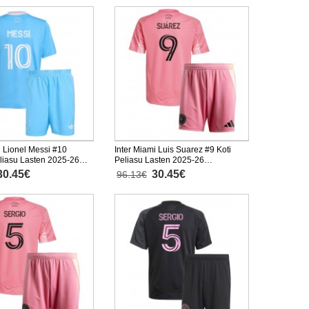
i Lionel Messi #10
Inter Miami Luis Suarez #9 Koti
liasu Lasten 2025-26
Peliasu Lasten 2025-26
nen (+ Lyhyet housut)
Lyhythihainen (+ Lyhyet housut)
30.45€
30.45€
96.13€