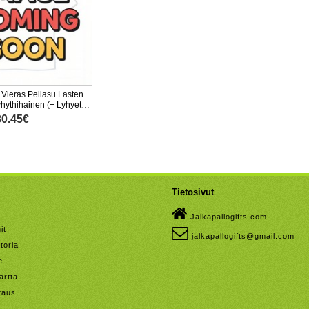
 Vieras Peliasu Lasten
hythihainen (+ Lyhyet
30.45€
Tietosivut
Jalkapallogifts.com
it
jalkapallogifts@gmail.com
toria
e
artta
taus