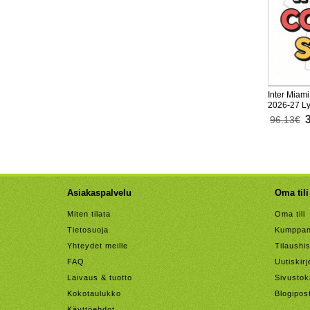
Inter Miami
2026-27 Ly
housut)
96.13€
Asiakaspalvelu
Oma tili
Miten tilata
Oma tili
Tietosuoja
Kumppan
Yhteydet meille
Tilaushis
FAQ
Uutiskirj
Laivaus & tuotto
Sivustok
Kokotaulukko
Blogipos
Käyttöehdot