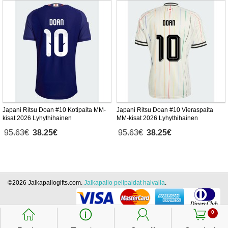
Japani Ritsu Doan #10 Kotipaita MM-
Japani Ritsu Doan #10 Vieraspaita
kisat 2026 Lyhythihainen
MM-kisat 2026 Lyhythihainen
95.63€
38.25€
95.63€
38.25€
©2026 Jalkapallogifts.com.
Jalkapallo pelipaidat halvalla
.
󰃱
󰈢
󰃳
󰃦
0