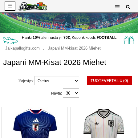
Hanki
10%
alennusta yli
70€
, Kuponkikoodi:
FOOTBALL
Jalkapallogifts.com
Japani MM-kisat 2026 Miehet
Japani MM-Kisat 2026 Miehet
TUOTEVERTAILU (0)
Järjestys:
Näytä: