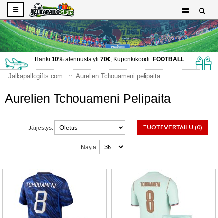
Hanki
10%
alennusta yli
70€
, Kuponkikoodi:
FOOTBALL
Jalkapallogifts.com
Aurelien Tchouameni pelipaita
Aurelien Tchouameni Pelipaita
TUOTEVERTAILU (0)
Järjestys:
Näytä: