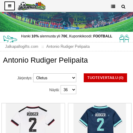
Hanki
10%
alennusta yli
70€
, Kuponkikoodi:
FOOTBALL
Jalkapallogifts.com
Antonio Rudiger Pelipaita
Antonio Rudiger Pelipaita
TUOTEVERTAILU (0)
Järjestys:
Näytä: