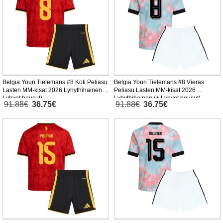
Belgia Youri Tielemans #8 Koti Peliasu
Belgia Youri Tielemans #8 Vieras
Lasten MM-kisat 2026 Lyhythihainen (+
Peliasu Lasten MM-kisat 2026
Lyhyet housut)
Lyhythihainen (+ Lyhyet housut)
91.88€
36.75€
91.88€
36.75€