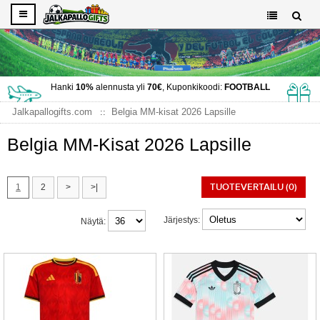
Hanki
10%
alennusta yli
70€
, Kuponkikoodi:
FOOTBALL
Jalkapallogifts.com
Belgia MM-kisat 2026 Lapsille
Belgia MM-Kisat 2026 Lapsille
TUOTEVERTAILU (0)
1
2
>
>|
Järjestys:
Näytä: