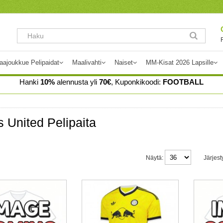
aajoukkue Pelipaidat
Maalivahti
Naiset
MM-Kisat 2026 Lapsille
Hanki
10%
alennusta yli
70€
, Kuponkikoodi:
FOOTBALL
 United Pelipaita
Näytä:
Järjest