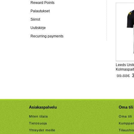
Reward Points
Palautukset
Siirrot
Uutiskirje
Recurring payments
Leeds Unit
Kolmaspai
Lyhythihai
99.88€
Asiakaspalvelu
Oma tili
Miten tilata
Oma tili
Tietosuoja
Kumppan
Yhteydet meille
Tilaushis