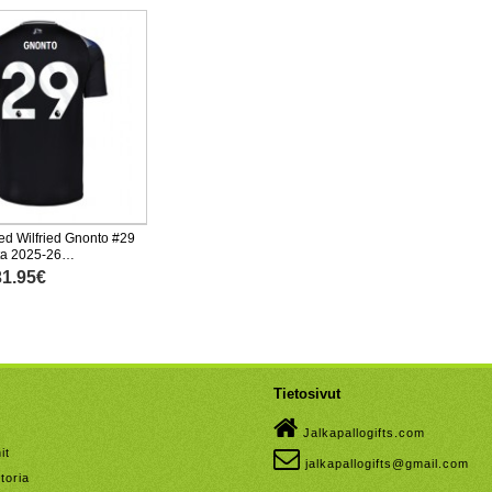
ed Wilfried Gnonto #29
ta 2025-26
nen
31.95€
Tietosivut
Jalkapallogifts.com
it
jalkapallogifts@gmail.com
toria