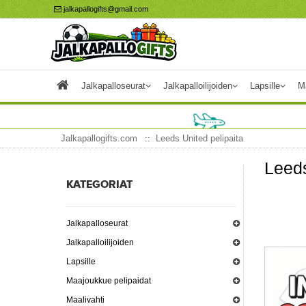
jalkapallogifts@gmail.com
Jalkapalloseurat
Jalkapalloilijoiden
Lapsille
M
Jalkapallogifts.com
Leeds United pelipaita
Leeds
KATEGORIAT
Jalkapalloseurat
Jalkapalloilijoiden
Lapsille
Maajoukkue pelipaidat
Maalivahti