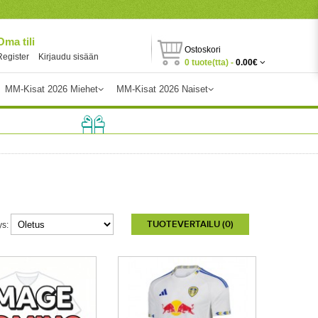
Oma tili
Ostoskori
Register
Kirjaudu sisään
0 tuote(tta) -
0.00€
MM-Kisat 2026 Miehet
MM-Kisat 2026 Naiset
TUOTEVERTAILU (0)
ys: