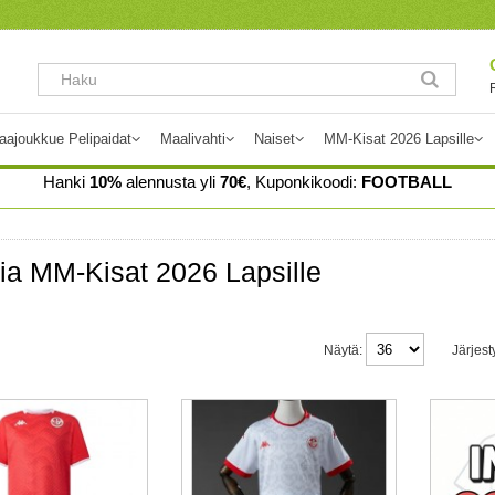
aajoukkue Pelipaidat
Maalivahti
Naiset
MM-Kisat 2026 Lapsille
Hanki
10%
alennusta yli
70€
, Kuponkikoodi:
FOOTBALL
ia MM-Kisat 2026 Lapsille
Näytä:
Järjest