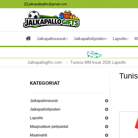
jalkapallogifts@gmail.com
Jalkapalloseurat
Jalkapalloilijoiden
Lapsille
M
Jalkapallogifts.com
Tunisia MM-kisat 2026 Lapsille
Tunis
KATEGORIAT
Jalkapalloseurat
Jalkapalloilijoiden
Lapsille
Maajoukkue pelipaidat
Maalivahti