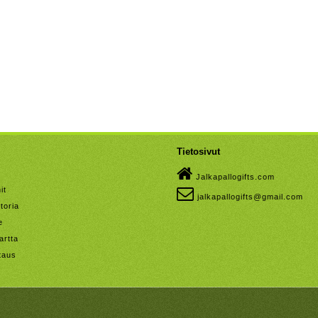
Tietosivut
Jalkapallogifts.com
it
jalkapallogifts@gmail.com
toria
e
artta
taus