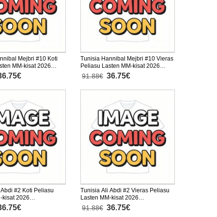
nnibal Mejbri #10 Koti
Tunisia Hannibal Mejbri #10 Vieras
sten MM-kisat 2026
Peliasu Lasten MM-kisat 2026
nen (+ Lyhyet housut)
Lyhythihainen (+ Lyhyet housut)
36.75€
36.75€
91.88€
 Abdi #2 Koti Peliasu
Tunisia Ali Abdi #2 Vieras Peliasu
-kisat 2026
Lasten MM-kisat 2026
nen (+ Lyhyet housut)
Lyhythihainen (+ Lyhyet housut)
36.75€
36.75€
91.88€