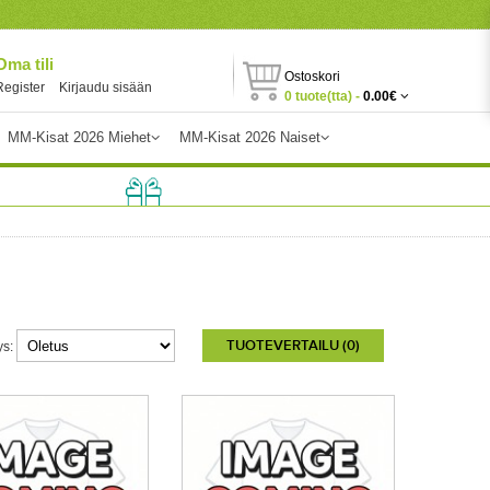
Oma tili
Ostoskori
Register
Kirjaudu sisään
0 tuote(tta) -
0.00€
MM-Kisat 2026 Miehet
MM-Kisat 2026 Naiset
TUOTEVERTAILU (0)
ys: