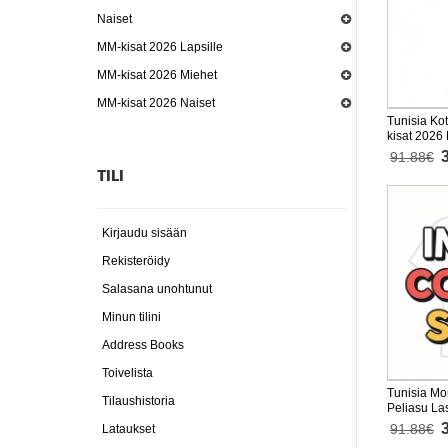
Naiset
MM-kisat 2026 Lapsille
MM-kisat 2026 Miehet
MM-kisat 2026 Naiset
Tunisia Ko
kisat 2026
housut)
91.88€
TILI
Kirjaudu sisään
Rekisteröidy
Salasana unohtunut
Minun tilini
Address Books
Toivelista
Tunisia Mon
Tilaushistoria
Peliasu La
Lyhythihai
91.88€
Lataukset