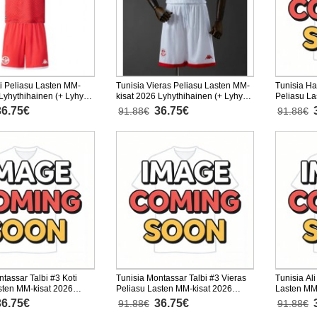
ti Peliasu Lasten MM-
Tunisia Vieras Peliasu Lasten MM-
Tunisia Ha
 Lyhythihainen (+ Lyhyet
kisat 2026 Lyhythihainen (+ Lyhyet
Peliasu La
housut)
Lyhythihai
36.75€
36.75€
91.88€
91.88€
tassar Talbi #3 Koti
Tunisia Montassar Talbi #3 Vieras
Tunisia Ali
sten MM-kisat 2026
Peliasu Lasten MM-kisat 2026
Lasten MM
nen (+ Lyhyet housut)
Lyhythihainen (+ Lyhyet housut)
Lyhythihai
36.75€
36.75€
91.88€
91.88€