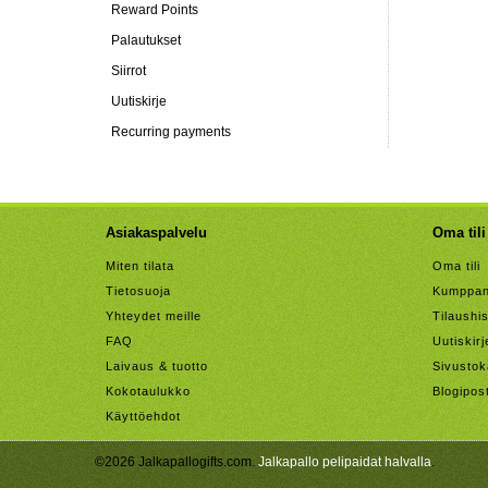
Reward Points
Palautukset
Siirrot
Uutiskirje
Recurring payments
Asiakaspalvelu
Oma tili
Miten tilata
Oma tili
Tietosuoja
Kumppan
Yhteydet meille
Tilaushis
FAQ
Uutiskirj
Laivaus & tuotto
Sivustok
Kokotaulukko
Blogipos
Käyttöehdot
©2026 Jalkapallogifts.com.
Jalkapallo pelipaidat halvalla
.