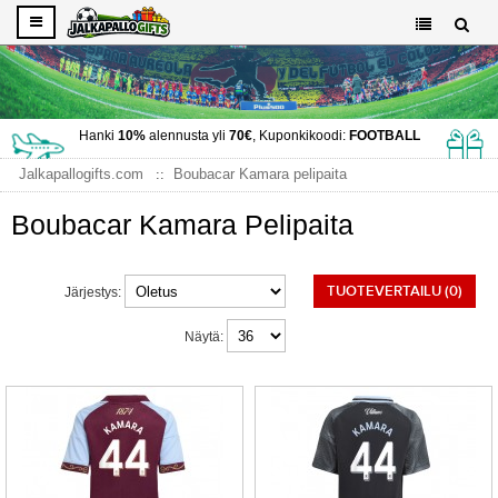
Hanki
10%
alennusta yli
70€
, Kuponkikoodi:
FOOTBALL
Jalkapallogifts.com
Boubacar Kamara pelipaita
Boubacar Kamara Pelipaita
TUOTEVERTAILU (0)
Järjestys:
Näytä: