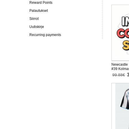
Reward Points
Palautukset
Siirrot
Uutiskirje
Recurring payments
Newcastle 
#39 Kolma
Lyhythihai
99.88€