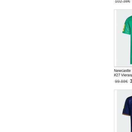
102.38€
Newcastle 
#27 Vieras
Lyhythihai
99.88€