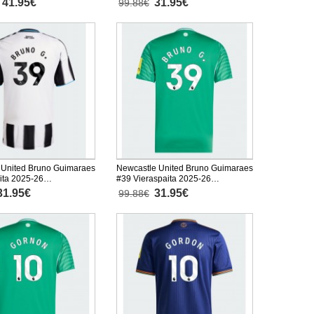
41.95€
31.95€
99.88€
 United Bruno Guimaraes
Newcastle United Bruno Guimaraes
ita 2025-26
#39 Vieraspaita 2025-26
inen
Lyhythihainen
31.95€
31.95€
99.88€