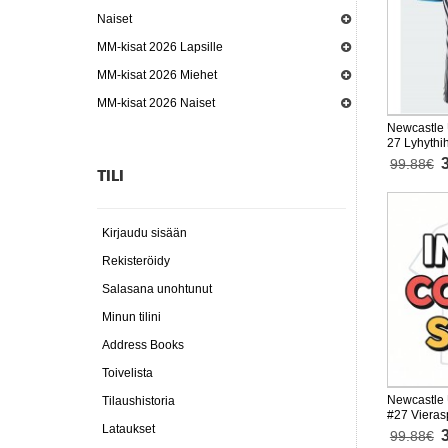
Naiset
MM-kisat 2026 Lapsille
MM-kisat 2026 Miehet
MM-kisat 2026 Naiset
Newcastle 
27 Lyhythi
99.88€
TILI
Kirjaudu sisään
Rekisteröidy
Salasana unohtunut
Minun tilini
Address Books
Toivelista
Newcastle 
Tilaushistoria
#27 Vieras
Lataukset
Lyhythihai
99.88€