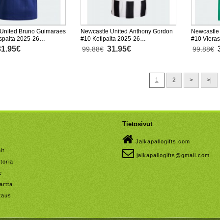
United Bruno Guimaraes
Newcastle United Anthony Gordon
Newcastle
spaita 2025-26
#10 Kotipaita 2025-26
#10 Vieras
nen
Lyhythihainen
Lyhythiha
31.95€
31.95€
99.88€
99.88€
1
2
>
>|
Tietosivut
Jalkapallogifts.com
it
jalkapallogifts@gmail.com
toria
e
artta
taus