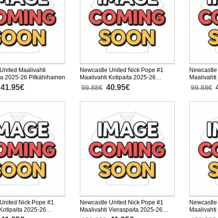
United Maalivahti
Newcastle United Nick Pope #1
Newcastle
a 2025-26 Pitkähihainen
Maalivahti Kotipaita 2025-26
Maalivahti
Lyhythihainen
Lyhythiha
41.95€
40.95€
99.88€
99.88€
United Nick Pope #1
Newcastle United Nick Pope #1
Newcastle
 Kotipaita 2025-26
Maalivahti Vieraspaita 2025-26
Maalivahti
nen
Pitkähihainen
Pitkähihai