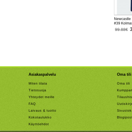
Newcastle 
#39 Kolma
Lyhythihai
99.88€
Asiakaspalvelu
Oma tili
Miten tilata
Oma tili
Tietosuoja
Kumppan
Yhteydet meille
Tilaushis
FAQ
Uutiskirj
Laivaus & tuotto
Sivustok
Kokotaulukko
Blogipos
Käyttöehdot