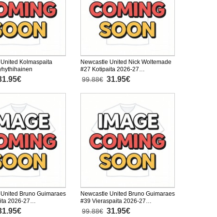
 United Kolmaspaita
Newcastle United Nick Woltemade
yhythihainen
#27 Kotipaita 2026-27
Lyhythihainen
31.95€
31.95€
99.88€
 United Bruno Guimaraes
Newcastle United Bruno Guimaraes
ita 2026-27
#39 Vieraspaita 2026-27
inen
Lyhythihainen
31.95€
31.95€
99.88€