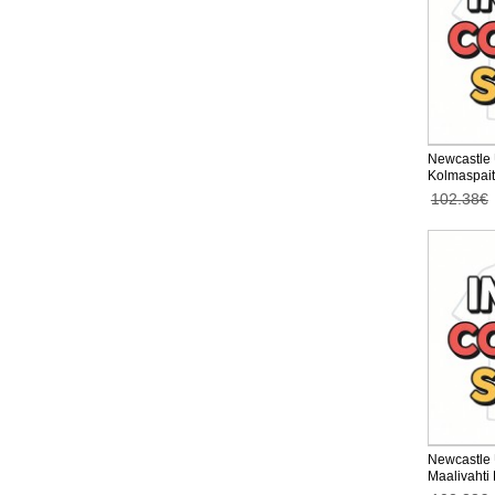
Newcastle 
Kolmaspait
102.38€
Newcastle 
Maalivahti
Pitkähihai