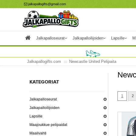
jalkapallogifts@gmail.com
Jalkapalloseurat
Jalkapalloilijoiden
Lapsille
M
Jalkapallogifts.com
Newcastle United Pelipaita
Newca
KATEGORIAT
1
2
Jalkapalloseurat
Jalkapalloilijoiden
Lapsille
Maajoukkue pelipaidat
Maalivahti