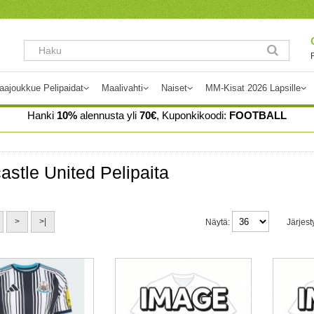
aajoukkue Pelipaidat
Maalivahti
Naiset
MM-Kisat 2026 Lapsille
Hanki
10%
alennusta yli
70€
, Kuponkikoodi:
FOOTBALL
stle United Pelipaita
>
>|
Näytä:
Järjest