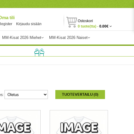
Oma tili
Ostoskori
Register
Kirjaudu sisään
0 tuote(tta) -
0.00€
MM-Kisat 2026 Miehet
MM-Kisat 2026 Naiset
TUOTEVERTAILU (0)
ys: