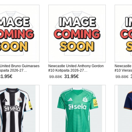
United Bruno Guimaraes
Newcastle United Anthony Gordon
Newcastle
spaita 2026-27
#10 Kotipaita 2026-27
#10 Vieras
nen
Lyhythihainen
Lyhythiha
31.95€
31.95€
99.88€
99.88€