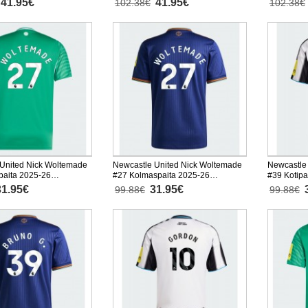
41.95€
41.95€
102.38€
102.38€
United Nick Woltemade
Newcastle United Nick Woltemade
Newcastle
paita 2025-26
#27 Kolmaspaita 2025-26
#39 Kotipa
nen
Lyhythihainen
Lyhythiha
31.95€
31.95€
99.88€
99.88€