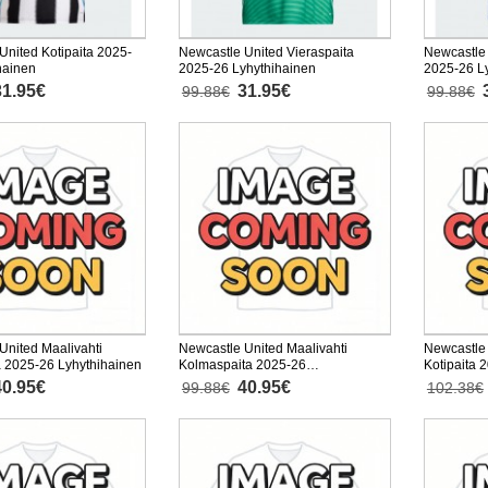
United Kotipaita 2025-
Newcastle United Vieraspaita
Newcastle
hainen
2025-26 Lyhythihainen
2025-26 L
31.95€
31.95€
99.88€
99.88€
United Maalivahti
Newcastle United Maalivahti
Newcastle 
a 2025-26 Lyhythihainen
Kolmaspaita 2025-26
Kotipaita 
Lyhythihainen
40.95€
40.95€
99.88€
102.38€