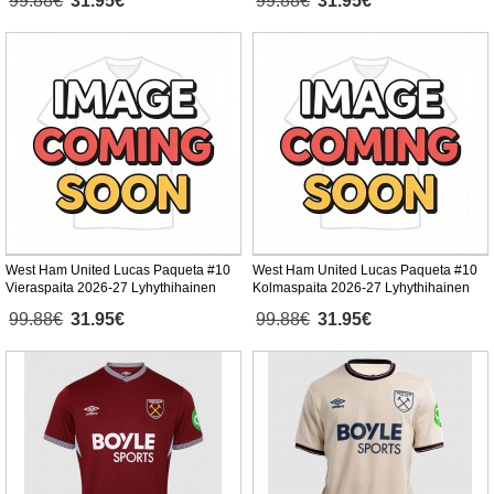
99.88€
31.95€
99.88€
31.95€
West Ham United Lucas Paqueta #10
West Ham United Lucas Paqueta #10
Vieraspaita 2026-27 Lyhythihainen
Kolmaspaita 2026-27 Lyhythihainen
99.88€
31.95€
99.88€
31.95€