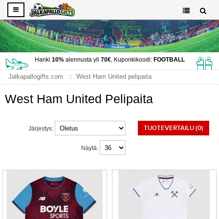
Hanki
10%
alennusta yli
70€
, Kuponkikoodi:
FOOTBALL
Jalkapallogifts.com
West Ham United pelipaita
West Ham United Pelipaita
TUOTEVERTAILU (0)
Järjestys:
Näytä: