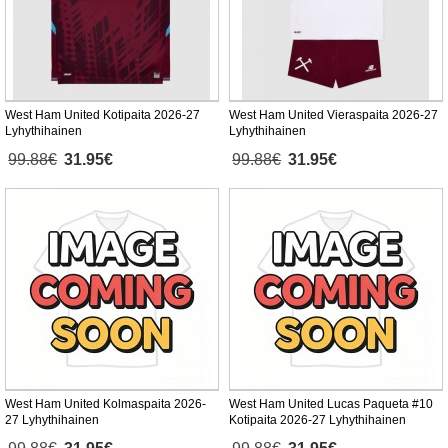
West Ham United Kotipaita 2026-27
West Ham United Vieraspaita 2026-27
Lyhythihainen
Lyhythihainen
99.88€
31.95€
99.88€
31.95€
West Ham United Kolmaspaita 2026-
West Ham United Lucas Paqueta #10
27 Lyhythihainen
Kotipaita 2026-27 Lyhythihainen