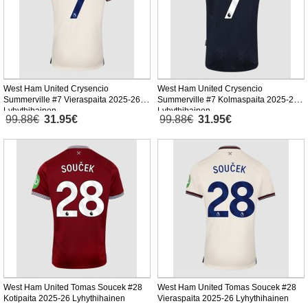
West Ham United Crysencio
West Ham United Crysencio
Summerville #7 Vieraspaita 2025-26
Summerville #7 Kolmaspaita 2025-26
Lyhythihainen
Lyhythihainen
99.88€
31.95€
99.88€
31.95€
West Ham United Tomas Soucek #28
West Ham United Tomas Soucek #28
Kotipaita 2025-26 Lyhythihainen
Vieraspaita 2025-26 Lyhythihainen