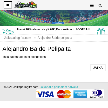
Hanki
10%
alennusta yli
70€
, Kuponkikoodi:
FOOTBALL
Jalkapallogifts.com
Alejandro Balde pelipaita
Alejandro Balde Pelipaita
Tällä tuotealueella ei ole tuotteita.
JATKA
©2026 Jalkapallogifts.com.
Jalkapallo pelipaidat halvalla
.