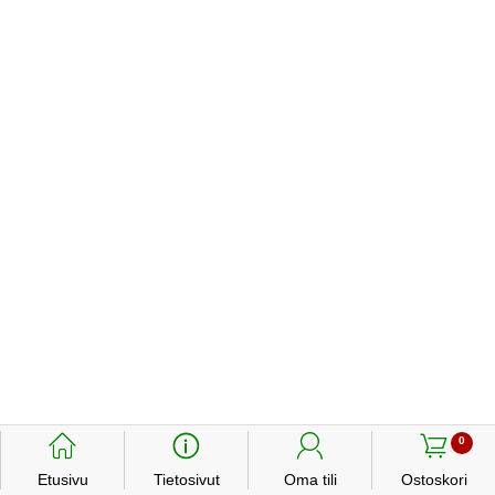
󰃱
󰈢
󰃳
󰃦
0
Etusivu
Tietosivut
Oma tili
Ostoskori