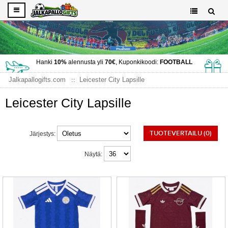
Hanki
10%
alennusta yli
70€
, Kuponkikoodi:
FOOTBALL
Jalkapallogifts.com
Leicester City Lapsille
Leicester City Lapsille
TUOTEVERTAILU (0)
Järjestys:
Näytä: