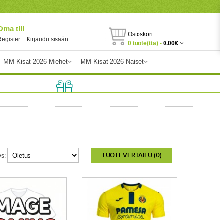
Oma tili
Ostoskori
Register
Kirjaudu sisään
0 tuote(tta) -
0.00€
MM-Kisat 2026 Miehet
MM-Kisat 2026 Naiset
TUOTEVERTAILU (0)
ys: