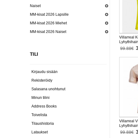
Naiset
MM-kisat 2026 Lapsille
MM-kisat 2026 Miehet
MM-kisat 2026 Naiset
Villarreal 
Lyhythihai
99.88€
TILI
Kirjaudu sisään
Rekisteröidy
Salasana unohtunut
Minun tilini
Address Books
Toivelista
Villarreal 
Tilaushistoria
Lyhythihai
99.88€
Lataukset