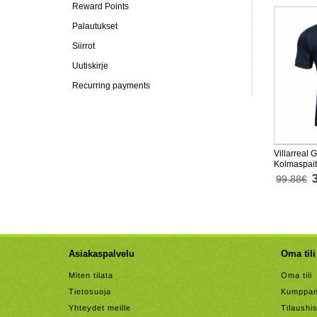
Reward Points
Palautukset
Siirrot
Uutiskirje
Recurring payments
Villarreal
Kolmaspai
Lyhythihai
99.88€
Asiakaspalvelu
Oma tili
Miten tilata
Oma tili
Tietosuoja
Kumppan
Yhteydet meille
Tilaushis