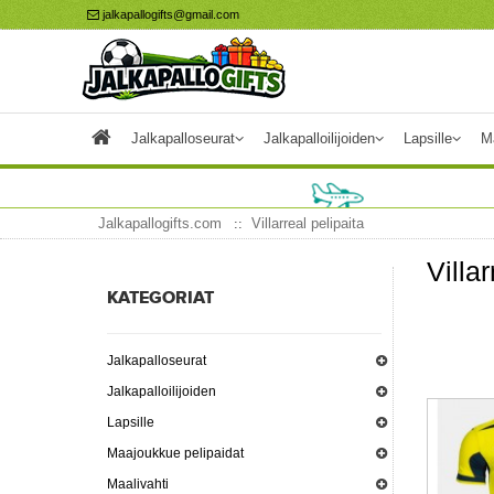
jalkapallogifts@gmail.com
Jalkapalloseurat
Jalkapalloilijoiden
Lapsille
M
Jalkapallogifts.com
Villarreal pelipaita
Villa
KATEGORIAT
Jalkapalloseurat
Jalkapalloilijoiden
Lapsille
Maajoukkue pelipaidat
Maalivahti