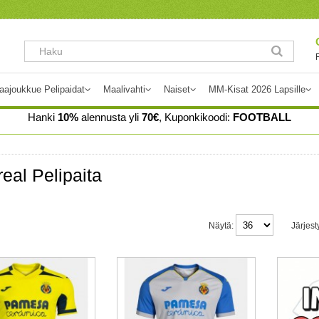
aajoukkue Pelipaidat
Maalivahti
Naiset
MM-Kisat 2026 Lapsille
Hanki
10%
alennusta yli
70€
, Kuponkikoodi:
FOOTBALL
rreal Pelipaita
Näytä:
Järjest