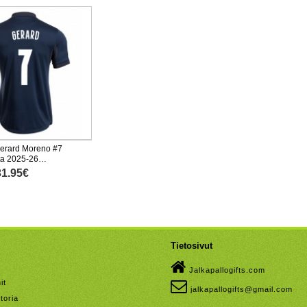
 Gerard Moreno #7
ta 2025-26
nen
31.95€
Tietosivut
Jalkapallogifts.com
it
jalkapallogifts@gmail.com
toria