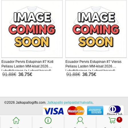
Ecuador Pervis Estupinan #7 Koti
Ecuador Pervis Estupinan #7 Vieras
Peliasu Lasten MM-kisat 2026
Peliasu Lasten MM-kisat 2026
Lyhythihainen (+ Lyhyet housut)
Lyhythihainen (+ Lyhyet housut)
91.88€
36.75€
91.88€
36.75€
©2026 Jalkapallogifts.com.
Jalkapallo pelipaidat halvalla
.
󰃱
󰈢
󰃳
󰃦
0