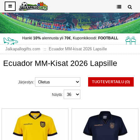
Hanki
10%
alennusta yli
70€
, Kuponkikoodi:
FOOTBALL
Jalkapallogifts.com
Ecuador MM-kisat 2026 Lapsille
Ecuador MM-Kisat 2026 Lapsille
TUOTEVERTAILU (0)
Järjestys:
Näytä: