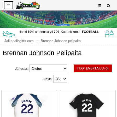
Hanki
10%
alennusta yli
70€
, Kuponkikoodi:
FOOTBALL
Jalkapallogifts.com
Brennan Johnson pelipaita
Brennan Johnson Pelipaita
TUOTEVERTAILU (0)
Järjestys:
Näytä: