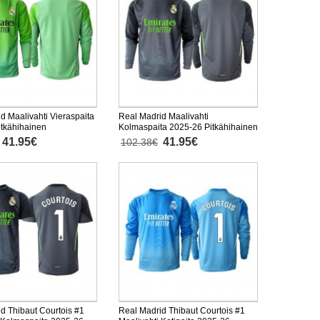
d Maalivahti Vieraspaita
Real Madrid Maalivahti
itkähihainen
Kolmaspaita 2025-26 Pitkähihainen
41.95€
41.95€
102.38€
d Thibaut Courtois #1
Real Madrid Thibaut Courtois #1