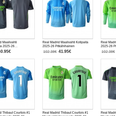
d Maalivahti
Real Madrid Maalivahti Kotipaita
Real Madri
ta 2025-26
2025-26 Pitkähihainen
2025-26 P
nen
40.95€
41.95€
102.38€
102.38€
d Thibaut Courtois #1
Real Madrid Thibaut Courtois #1
Real Madri