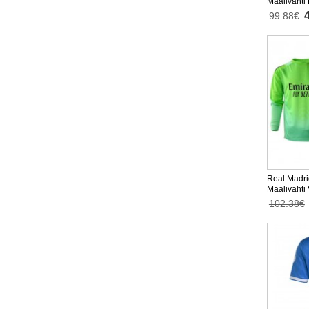
Maalivahti
Lyhythihai
99.88€
Real Madri
Maalivahti
Pitkähihai
102.38€