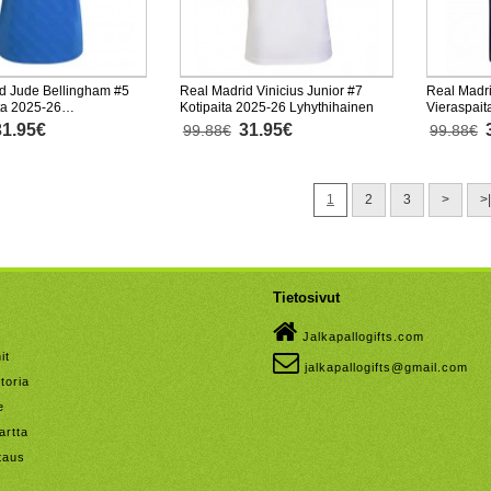
d Jude Bellingham #5
Real Madrid Vinicius Junior #7
Real Madri
ta 2025-26
Kotipaita 2025-26 Lyhythihainen
Vieraspait
nen
31.95€
31.95€
99.88€
99.88€
1
2
3
>
>|
Tietosivut
Jalkapallogifts.com
it
jalkapallogifts@gmail.com
toria
e
artta
taus