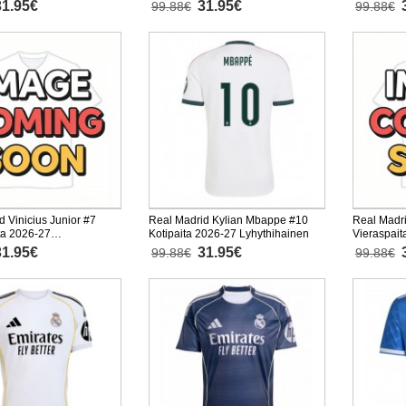
Lyhythihainen
31.95€
31.95€
99.88€
99.88€
d Vinicius Junior #7
Real Madrid Kylian Mbappe #10
Real Madr
ta 2026-27
Kotipaita 2026-27 Lyhythihainen
Vieraspait
nen
31.95€
31.95€
99.88€
99.88€