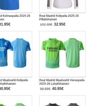
id Kolmaspaita 2025-26
Real Madrid Kotipaita 2025-26
inen
Pitkähihainen
31.95€
32.95€
102.38€
d Maalivahti Kotipaita
Real Madrid Maalivahti Vieraspaita
yhythihainen
2025-26 Lyhythihainen
40.95€
40.95€
99.88€