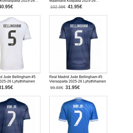
 Kolmaspaita 2025-26
Maalivahti Kotipaita 2025-26
inen
Pitkähihainen
40.95€
41.95€
102.38€
id Jude Bellingham #5
Real Madrid Jude Bellingham #5
2025-26 Lyhythihainen
Vieraspaita 2025-26 Lyhythihainen
31.95€
31.95€
99.88€