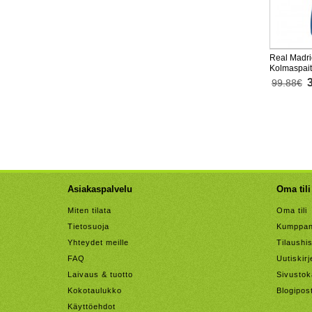
Real Madri
Kolmaspai
Lyhythihai
99.88€
Asiakaspalvelu
Oma tili
Miten tilata
Oma tili
Tietosuoja
Kumppan
Yhteydet meille
Tilaushis
FAQ
Uutiskirj
Laivaus & tuotto
Sivustok
Kokotaulukko
Blogipos
Käyttöehdot