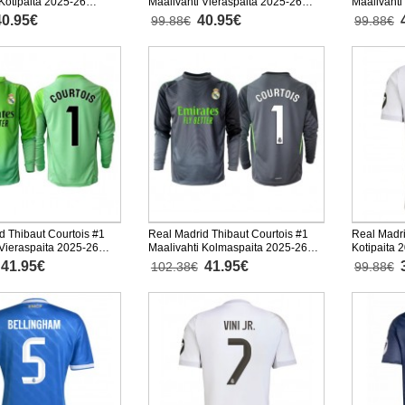
 Kotipaita 2025-26
Maalivahti Vieraspaita 2025-26
Maalivahti
nen
Lyhythihainen
Lyhythiha
40.95€
40.95€
99.88€
99.88€
d Thibaut Courtois #1
Real Madrid Thibaut Courtois #1
Real Madr
 Vieraspaita 2025-26
Maalivahti Kolmaspaita 2025-26
Kotipaita 
nen
Pitkähihainen
41.95€
41.95€
102.38€
99.88€