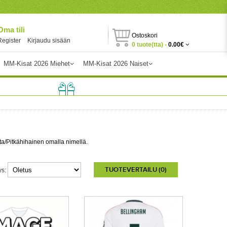
Oma tili
Ostoskori
Register
Kirjaudu sisään
0 tuote(tta) -
0.00€
MM-Kisat 2026 Miehet
MM-Kisat 2026 Naiset
ta/Pitkähihainen omalla nimellä.
TUOTEVERTAILU (0)
ys: