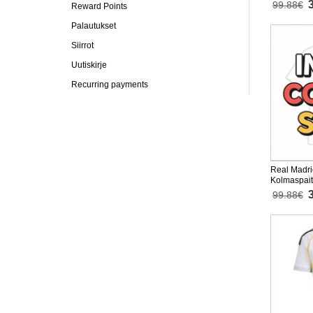
99.88€
Reward Points
Palautukset
Siirrot
Uutiskirje
Recurring payments
Real Madri
Kolmaspai
Lyhythihai
99.88€