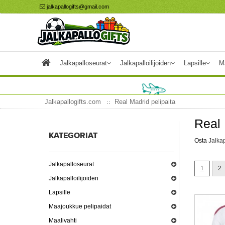
jalkapallogifts@gmail.com
Jalkapalloseurat
Jalkapalloilijoiden
Lapsille
M
Jalkapallogifts.com
Real Madrid pelipaita
Real 
KATEGORIAT
Osta
Jalkap
Jalkapalloseurat
1
2
Jalkapalloilijoiden
Lapsille
Maajoukkue pelipaidat
Maalivahti