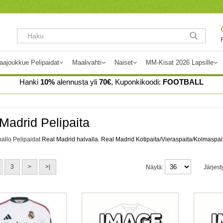
aajoukkue Pelipaidat
Maalivahti
Naiset
MM-Kisat 2026 Lapsille
Hanki
10%
alennusta yli
70€
, Kuponkikoodi:
FOOTBALL
Madrid Pelipaita
allo Pelipaidat
Real Madrid halvalla. Real Madrid Kotipaita/Vieraspaita/Kolmaspai
3
>
>|
Näytä:
Järjest