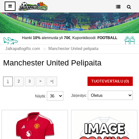
Hanki
10%
alennusta yli
70€
, Kuponkikoodi:
FOOTBALL
Jalkapallogifts.com
Manchester United pelipaita
Manchester United Pelipaita
TUOTEVERTAILU (0)
1
2
3
>
>|
Järjestys:
Näytä: