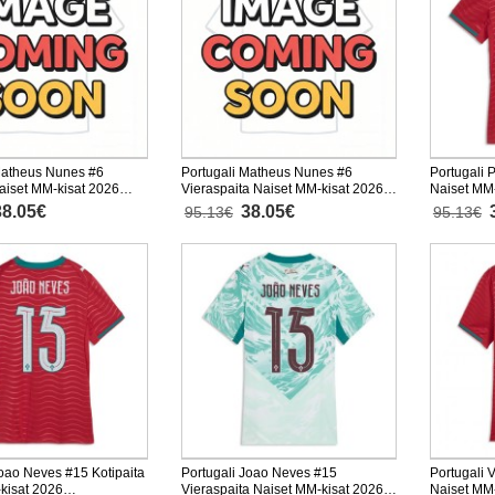
Matheus Nunes #6
Portugali Matheus Nunes #6
Portugali 
Naiset MM-kisat 2026
Vieraspaita Naiset MM-kisat 2026
Naiset MM-
nen
Lyhythihainen
Lyhythiha
38.05€
38.05€
95.13€
95.13€
Joao Neves #15 Kotipaita
Portugali Joao Neves #15
Portugali V
kisat 2026
Vieraspaita Naiset MM-kisat 2026
Naiset MM-