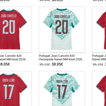
95.13€
95.13€
Joao Cancelo #20
Portugali Joao Cancelo #20
Portugali 
Naiset MM-kisat 2026
Vieraspaita Naiset MM-kisat 2026
Naiset MM-
nen
Lyhythihainen
Lyhythiha
38.05€
38.05€
95.13€
95.13€