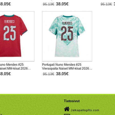
nen
Lyhythihainen
Lyhythiha
38.05€
38.05€
95.13€
95.13€
 Nuno Mendes #25
Portugali Nuno Mendes #25
Naiset MM-kisat 2026
Vieraspaita Naiset MM-kisat 2026
nen
Lyhythihainen
38.05€
38.05€
95.13€
Tietosivut
Jalkapallogifts.com
it