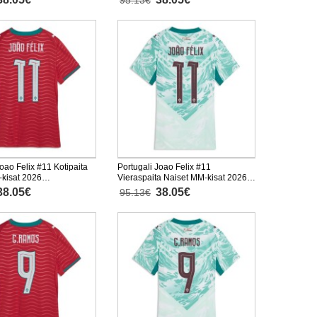
95.13€
Joao Felix #11 Kotipaita
Portugali Joao Felix #11
kisat 2026
Vieraspaita Naiset MM-kisat 2026
inen
Lyhythihainen
38.05€
38.05€
95.13€