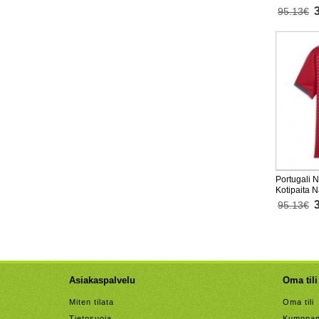
Lyhythihai
95.13€
Portugali
Kotipaita 
Lyhythihai
95.13€
Asiakaspalvelu
Oma tili
Miten tilata
Oma tili
Tietosuoja
Kumppan