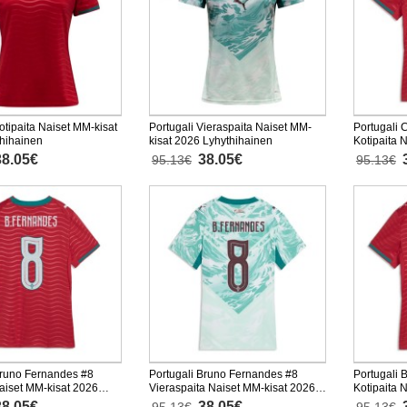
otipaita Naiset MM-kisat
Portugali Vieraspaita Naiset MM-
Portugali 
hihainen
kisat 2026 Lyhythihainen
Kotipaita 
Lyhythiha
38.05€
38.05€
95.13€
95.13€
Bruno Fernandes #8
Portugali Bruno Fernandes #8
Portugali 
Naiset MM-kisat 2026
Vieraspaita Naiset MM-kisat 2026
Kotipaita 
nen
Lyhythihainen
Lyhythiha
38.05€
38.05€