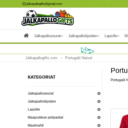
jalkapallogifts@gmail.com
Jalkapalloseurat
Jalkapalloilijoiden
Lapsille
M
Jalkapallogifts.com
Portugalii Naiset
Portu
KATEGORIAT
Portugalii 
Jalkapalloseurat
Jalkapalloilijoiden
Lapsille
Maajoukkue pelipaidat
Maalivahti