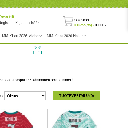
Oma tili
Ostoskori
Register
Kirjaudu sisään
0 tuote(tta) -
0.00€
MM-Kisat 2026 Miehet
MM-Kisat 2026 Naiset
aspaita/Kolmaspaita/Pitkähihainen omalla nimellä.
TUOTEVERTAILU (0)
ys: