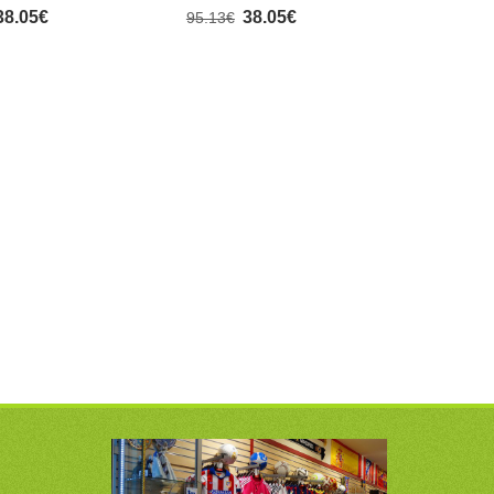
inen
Lyhythihainen
38.05€
38.05€
95.13€