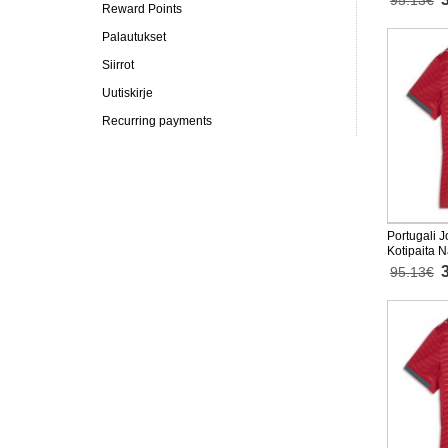
95.13€
Reward Points
Palautukset
Siirrot
Uutiskirje
Recurring payments
Portugali 
Kotipaita 
Lyhythihai
95.13€