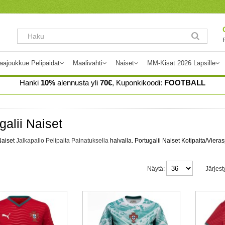
aajoukkue Pelipaidat
Maalivahti
Naiset
MM-Kisat 2026 Lapsille
Hanki
10%
alennusta yli
70€
, Kuponkikoodi:
FOOTBALL
galii Naiset
Naiset
Jalkapallo Pelipaita Painatuksella
halvalla. Portugalii Naiset Kotipaita/Vier
Näytä:
Järjest