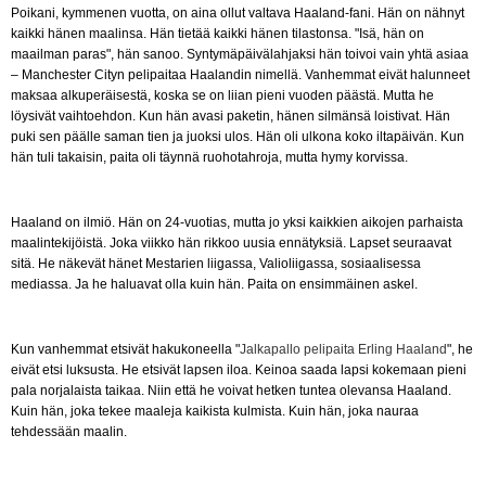
Poikani, kymmenen vuotta, on aina ollut valtava Haaland-fani. Hän on nähnyt
kaikki hänen maalinsa. Hän tietää kaikki hänen tilastonsa. "Isä, hän on
maailman paras", hän sanoo. Syntymäpäivälahjaksi hän toivoi vain yhtä asiaa
– Manchester Cityn pelipaitaa Haalandin nimellä. Vanhemmat eivät halunneet
maksaa alkuperäisestä, koska se on liian pieni vuoden päästä. Mutta he
löysivät vaihtoehdon. Kun hän avasi paketin, hänen silmänsä loistivat. Hän
puki sen päälle saman tien ja juoksi ulos. Hän oli ulkona koko iltapäivän. Kun
hän tuli takaisin, paita oli täynnä ruohotahroja, mutta hymy korvissa.
Haaland on ilmiö. Hän on 24-vuotias, mutta jo yksi kaikkien aikojen parhaista
maalintekijöistä. Joka viikko hän rikkoo uusia ennätyksiä. Lapset seuraavat
sitä. He näkevät hänet Mestarien liigassa, Valioliigassa, sosiaalisessa
mediassa. Ja he haluavat olla kuin hän. Paita on ensimmäinen askel.
Kun vanhemmat etsivät hakukoneella "
Jalkapallo pelipaita Erling Haaland
", he
eivät etsi luksusta. He etsivät lapsen iloa. Keinoa saada lapsi kokemaan pieni
pala norjalaista taikaa. Niin että he voivat hetken tuntea olevansa Haaland.
Kuin hän, joka tekee maaleja kaikista kulmista. Kuin hän, joka nauraa
tehdessään maalin.