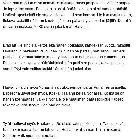
Vanhemmat Suomessa tietävät, että alkuperäiset pelipaidat eivät ole halpoja.
Ja lapset kasvavat. Paita, jonka ostat tänään, on liian pieni vuoden päästä.
Lisäksi lapset eivät ole varovaisia vaatteidensa kanssa. He kaatuvat mutaan,
liukuvat asfaltilla. Yhden kauden jälkeen paita näyttää sodan jäljiltä. Kenellä
on varaa maksaa 70-80 euroa joka kerta? Harvalla.
Eräs äiti Helsingistä kertoi, että hänen poikansa, kahdeksan vuotta, rakastui
Haalandiin nähtyään Valioliigaa. "Äiti, hän on paras", hän sanoi. Hän etsi
pelipaitaa, vertaili hintoja ja päätyi tilaamaan edullisemman vaihtoehdon.
Poika sai sen syntymäpäivälahjaksi. Hän puki sen päälle, katsoi peiliin ja
sanoi: "Nyt voin voittaa kaikki." Sitten hän juoksi ulos.
Haalandilla on myös Norjan maajoukkueen pelipaita. Punainen sinisellä.
Lapset haluavat sen myös. Koska Haaland pelaa Norjassa. Koska se on
hänen kotimaansa. Vaikka Norja ei ole maailman paras joukkue, lapset
rakastavat sitä. Koska Haaland on siellä.
Tytöt ihailevat myös Haalandia. Se ei ole vain poikien juttu. Tytöt näkevät
hänen voimansa, hänen tahtonsa. He haluavat saman. Paita on sama.
Sininen, valkoinen, numerolla 9.