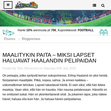
Hanki
10%
alennusta yli
70€
, Kuponkikoodi:
FOOTBALL
Etusivu
Blogipostaus
Maalitykin paita – miksi lapset haluavat Haalandin pelipaidan
MAALITYKIN PAITA – MIKSI LAPSET
HALUAVAT HAALANDIN PELIPAIDAN
Posted By Tyler Stevenson on Saturday 04th July 2026
On pelaajia, jotka syntyvät kerran sukupolvessa. Erling Haaland on yksi heistä.
Norjalainen maalitykki. Pitkä, nopea, vahva. Ja ennen kaikkea –
uskomattoman tehokas. Lapset rakastavat häntä. Ei vain siksi, että hän tekee
maaleja. Vaan siksi, että hän on hauska. Hän nauraa pelatessaan. Hänellä on
ne omituiset sukat. Hän on yksinkertaisesti siisti. Ja jokainen lapsi, joka näkee
hänet, haluaa olla kuin hän. Ja haluaa hänen pelipaitansa.