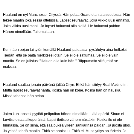
Haaland on nyt Manchester Cityssä. Hän pelaa Guardiolan alaisuudessa. Hän
tekee maalin jokaisessa ottelussa. Lapset seuraavat. Joka viikko uusi ennätys.
Joka viikko uusi maali. Ja lapset haluavat olla siellä. He haluavat paidan.
Hänen nimellään. Tai omallaan.
Kun näen pojan tai tytön kentällä Haaland-paidassa, pysähdyn aina hetkeksi.
Tiedän, että se paita merkitsee jotain. Se ei ole sattumaa. Se ei ole vain
muotia. Se on julistus: "Haluan olla kuin hän." Riippumatta siitä, mitä se
maksaa.
Haaland saattaa jonain päivänä jättää Cityn. Ehkä hän siirtyy Real Madridiin.
Mutta lapset seuraavat häntä. Koska hän on kone. Koska hän on hauska.
Missä tahansa hän pelaa.
Joten kun lapsesi pyytää pelipaitaa hänen nimellään – älä epäröi. Sinun ei
tarvitse ostaa alkuperäistä. Lapsi iloitsee vähemmästäkin. Koska ilo ei ole
hinnassa. Se on siinä, että saa pukea ylleen sankarinsa paidan. Ja juosta ulos.
Ja yrittää tehdä maalin. Ehkä se onnistuu. Ehkä ei. Mutta yritys on tärkein. Ja